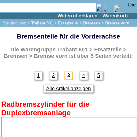
Widerruf erklären
Warenkorb
Shop
Sie sind hier: >
Trabant 601
>
Ersatzteile
>
Bremsen
>
Bremse vorn
IFA Motor
Bremsenteile für die Vorderachse
IFA-Fahrzeuge
Trabant 601
Die Warengruppe
Trabant 601 > Ersatzteile >
Ersatzteile
Bremsen > Bremse vorn
ist über 5 Seiten verteilt:
Auspuff
Bremsen
1
2
3
4
5
Bremse vorn
Alle Artikel anzeigen
Bremse hinten
Bremsleitung
Radbremszylinder für die
Hauptbremszylinder
Duplexbremsanlage
Elektrik
Anlasser