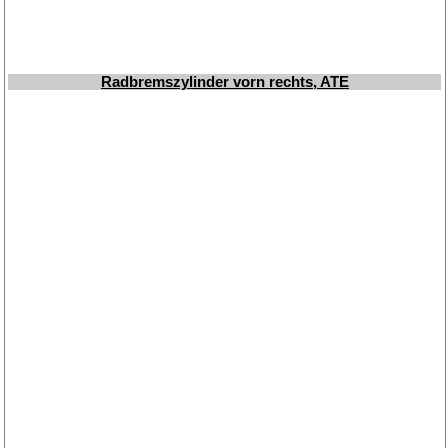
Glühlampen
KFZ-Leitungen & Zubehör
Werkstattbedarf
Radbremszylinder vorn rechts, ATE
Vergaserdüsen
Pflegeprodukte
Wälzlager
Öle
Sonderposten
Service
AGB
Datenschutz
Batterierücknahme
Downloads
Versandkosten
Webtipps