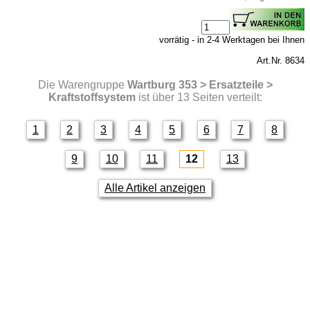
vorrätig - in 2-4 Werktagen bei Ihnen
Art.Nr. 8634
Die Warengruppe
Wartburg 353 > Ersatzteile >
Kraftstoffsystem
ist über 13 Seiten verteilt:
1
2
3
4
5
6
7
8
9
10
11
12
13
Alle Artikel anzeigen