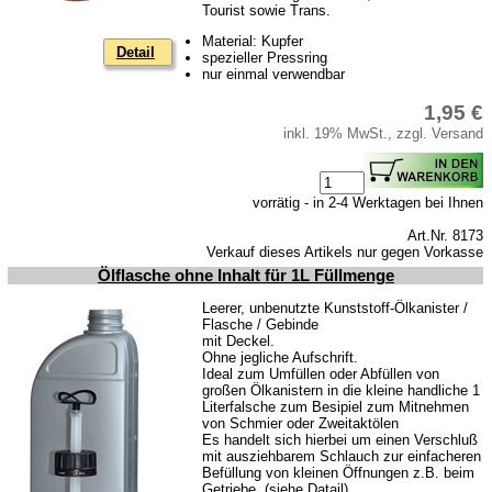
Tourist sowie Trans.
Barkas B 1000
Material: Kupfer
Detail
Kugelgelenke, Zubehör
spezieller Pressring
nur einmal verwendbar
Skoda
1,95 €
Anhänger
inkl. 19% MwSt., zzgl. Versand
Sonderanfertigungen
Glühlampen
vorrätig - in 2-4 Werktagen bei Ihnen
KFZ-Leitungen & Zubehör
Art.Nr. 8173
Werkstattbedarf
Verkauf dieses Artikels nur gegen Vorkasse
Ölflasche ohne Inhalt für 1L Füllmenge
Vergaserdüsen
Leerer, unbenutzte Kunststoff-Ölkanister /
Pflegeprodukte
Flasche / Gebinde
mit Deckel.
Wälzlager
Ohne jegliche Aufschrift.
Ideal zum Umfüllen oder Abfüllen von
Öle
großen Ölkanistern in die kleine handliche 1
Literfalsche zum Besipiel zum Mitnehmen
Sonderposten
von Schmier oder Zweitaktölen
Es handelt sich hierbei um einen Verschluß
mit ausziehbarem Schlauch zur einfacheren
Service
Befüllung von kleinen Öffnungen z.B. beim
Getriebe. (siehe Datail)