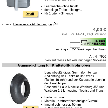
AGB
Leerflasche- ohne Inhalt
Datenschutz
derzeitige Farbe: silbergrau
für 1 Liter Füllmenge
Detail
Batterierücknahme
Downloads
Zusatz:
Hinweise zur Altölentsorgung
4,00 €
Versandkosten
inkl. 19% MwSt., zzgl. Versand
Webtipps
Impressum
vorrätig - in 2-4 Werktagen bei Ihnen
Produktindex
Art.Nr. 7900
Suchfunktion
Verkauf dieses Artikels nur gegen Vorkasse
Gummidichtung für Kraftstofffüllrohr oben
Warenkorb
Benzinbeständiges Gummiformteil zur
Abdichtung des Tankeinfüllstutzens
(Tankeinfüllrohr) und der Karosserie oben in
der Tankklappe.
Passend für alle Modelle Wartburg 353 und
Wartburg 1,3 Limousine, Tourist und Trans.
Farbe: schwarz
Material: Kraftstoffbeständiger Gummi
Innendruchmesser: 50mm