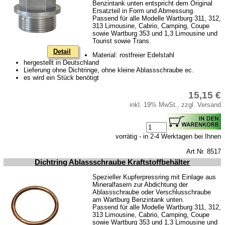
Benzintank unten entspricht dem Original
Kolben
Ersatzteil in Form und Abmessung.
Passend für alle Modelle Wartburg 311, 312,
Kühlsystem
313 Limousine, Cabrio, Camping, Coupe
sowie Wartburg 353 und 1,3 Limousine und
Kupplung
Tourist sowie Trans.
Detail
Zündung
Material: rostfreier Edelstahl
hergestellt in Deutschland
Zylinderkopf
Lieferung ohne Dichtringe, ohne kleine Ablassschraube ec.
es wird ein Stück benötigt
Getriebe
15,15 €
Vorderachse
inkl. 19% MwSt., zzgl. Versand
Hinterachse
Karosserie
vorrätig - in 2-4 Werktagen bei Ihnen
Glasscheiben & Gummiprofile
Art.Nr. 8517
Dichtring Ablassschraube Kraftstoffbehälter
Zubehör
Spezieller Kupferpressring mit Einlage aus
Fußmatten
Mineralfasern zur Abdichtung der
Ablassschraube oder Verschlusschraube
Tuningteile
am Wartburg Benzintank unten.
Passend für alle Modelle Wartburg 311, 312,
313 Limousine, Cabrio, Camping, Coupe
Wartburg 1.3
sowie Wartburg 353 und 1,3 Limousine und