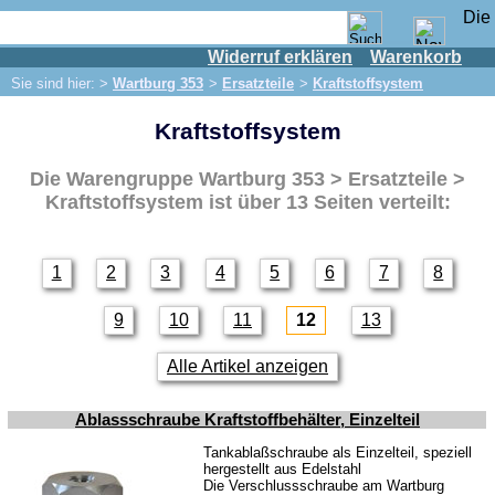
Widerruf erklären
Warenkorb
Shop
Sie sind hier: >
Wartburg 353
>
Ersatzteile
>
Kraftstoffsystem
IFA Motor
Kraftstoffsystem
IFA-Fahrzeuge
Trabant 601
Die Warengruppe
Wartburg 353 > Ersatzteile >
Trabant 1.1
Kraftstoffsystem
ist über 13 Seiten verteilt:
Wartburg 353
Ersatzteile
1
2
3
4
5
6
7
8
Auspuff
9
10
11
12
13
Bremsen
Elektrik
Alle Artikel anzeigen
Beleuchtung
Ablassschraube Kraftstoffbehälter, Einzelteil
Kraftstoffsystem
Tankablaßschraube als Einzelteil, speziell
hergestellt aus Edelstahl
Motor
Die Verschlussschraube am Wartburg