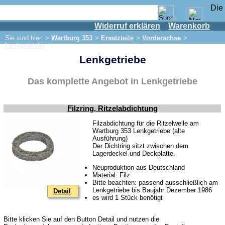
Widerruf erklären
Warenkorb
Shop
Sie sind hier: >
Wartburg 353
>
Ersatzteile
>
Vorderachse
>
IFA Motor
Lenkgetriebe
Lenkgetriebe
IFA-Fahrzeuge
Trabant 601
Das komplette Angebot in Lenkgetriebe
Trabant 1.1
Wartburg 353
Filzring, Ritzelabdichtung
Ersatzteile
Filzabdichtung für die Ritzelwelle am
Wartburg 353 Lenkgetriebe (alte
Auspuff
Ausführung)
Der Dichtring sitzt zwischen dem
Bremsen
Lagerdeckel und Deckplatte.
Elektrik
Neuproduktion aus Deutschland
Material: Filz
Beleuchtung
Bitte beachten: passend ausschließlich am
Lenkgetriebe bis Baujahr Dezember 1986
Detail
es wird 1 Stück benötigt
Kraftstoffsystem
Motor
Bitte klicken Sie auf den Button Detail und nutzen die