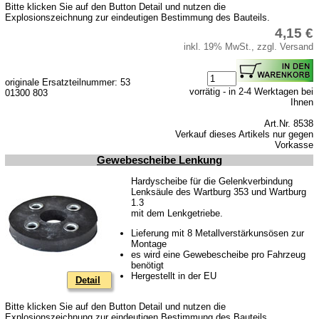
Bitte klicken Sie auf den Button Detail und nutzen die
Service
Explosionszeichnung zur eindeutigen Bestimmung des Bauteils.
4,15 €
AGB
inkl. 19% MwSt., zzgl. Versand
Datenschutz
Batterierücknahme
originale Ersatzteilnummer: 53
vorrätig - in 2-4 Werktagen bei
01300 803
Downloads
Ihnen
Versandkosten
Art.Nr. 8538
Verkauf dieses Artikels nur gegen
Webtipps
Vorkasse
Impressum
Gewebescheibe Lenkung
Hardyscheibe für die Gelenkverbindung
Produktindex
Lenksäule des Wartburg 353 und Wartburg
1.3
Suchfunktion
mit dem Lenkgetriebe.
Warenkorb
Lieferung mit 8 Metallverstärkunsösen zur
Montage
es wird eine Gewebescheibe pro Fahrzeug
benötigt
Hergestellt in der EU
Detail
Bitte klicken Sie auf den Button Detail und nutzen die
Explosionszeichnung zur eindeutigen Bestimmung des Bauteils.