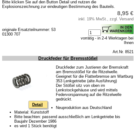
Bitte klicken Sie auf den Button Detail und nutzen die
Explosionszeichnung zur eindeutigen Bestimmung des Bauteils.
Wartburg 1.3
8,95 €
Barkas B 1000
inkl. 19% MwSt., zzgl. Versand
Kugelgelenke, Zubehör
originale Ersatzteilnummer: 53
01300 707
Skoda
vorrätig - in 2-4 Werktagen bei
Ihnen
Anhänger
Art.Nr. 8521
Sonderanfertigungen
Druckfeder für Bremsstößel
Glühlampen
Druckfeder zum Justieren der Bremskraft
am Bremsstößel für die Ritzelwelle.
KFZ-Leitungen & Zubehör
Geeignet für die Flatterbremse am Wartburg
353 Lenkgetriebe (alte Ausführung)
Werkstattbedarf
Der Stößel sitz von oben im
Lenkstockgehäuse und wird mittels
Vergaserdüsen
Federvorspannung auf die Ritzelwelle
gedrückt.
Pflegeprodukte
Detail
Neuproduktion aus Deutschland
Wälzlager
Material: Kunststoff
Bitte beachten: passend ausschließlich am Lenkgetriebe bis
Öle
Baujahr Dezember 1986
es wird 1 Stück benötigt
Sonderposten