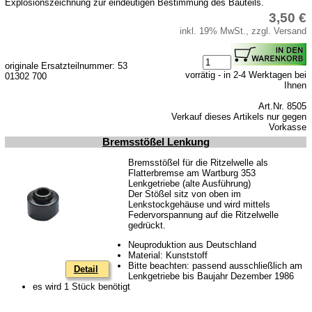
Explosionszeichnung zur eindeutigen Bestimmung des Bauteils.
Kolben
3,50 €
Kühlsystem
inkl. 19% MwSt., zzgl. Versand
Kupplung
originale Ersatzteilnummer: 53
Zündung
vorrätig - in 2-4 Werktagen bei
01302 700
Ihnen
Zylinderkopf
Art.Nr. 8505
Verkauf dieses Artikels nur gegen
Getriebe
Vorkasse
Bremsstößel Lenkung
Vorderachse
Bremsstößel für die Ritzelwelle als
Lenkgetriebe
Flatterbremse am Wartburg 353
Lenkgetriebe (alte Ausführung)
Hinterachse
Der Stößel sitz von oben im
Lenkstockgehäuse und wird mittels
Karosserie
Federvorspannung auf die Ritzelwelle
gedrückt.
Glasscheiben & Gummiprofile
Neuproduktion aus Deutschland
Material: Kunststoff
Zubehör
Bitte beachten: passend ausschließlich am
Detail
Lenkgetriebe bis Baujahr Dezember 1986
Fußmatten
es wird 1 Stück benötigt
Tuningteile