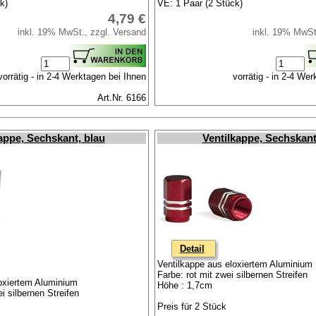
k)
VE: 1 Paar (2 Stück)
4,79 €
inkl. 19% MwSt., zzgl. Versand
inkl. 19% MwSt
vorrätig - in 2-4 Werktagen bei Ihnen
vorrätig - in 2-4 We
Art.Nr. 6166
appe, Sechskant, blau
Ventilkappe, Sechskant
Detail
Ventilkappe aus eloxiertem Aluminium
Farbe: rot mit zwei silbernen Streifen
oxiertem Aluminium
Höhe : 1,7cm
i silbernen Streifen
Preis für 2 Stück