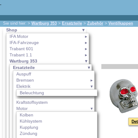
Sie sind hier: >
Wartburg 353
>
Ersatzteile
>
Zubehör
>
Ventilkappen
Shop
IFA Motor
IFA-Fahrzeuge
Trabant 601
Trabant 1.1
Wartburg 353
Ersatzteile
Auspuff
Bremsen
Elektrik
Beleuchtung
Kraftstoffsystem
Motor
Kolben
Kühlsystem
Det
Kupplung
Zündung