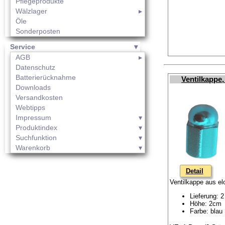
Pflegeprodukte
Wälzlager
Öle
Sonderposten
Service
AGB
Datenschutz
Batterierücknahme
Ventilkappe,
Downloads
Versandkosten
Webtipps
Impressum
Produktindex
Suchfunktion
Warenkorb
Detail
Ventilkappe aus el
Lieferung: 
Höhe: 2cm
Farbe: blau