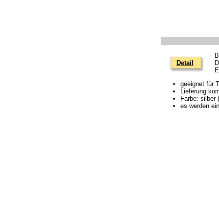
B
Detail
D
E
geeignet für 
Lieferung kom
Farbe: silber
es werden ein