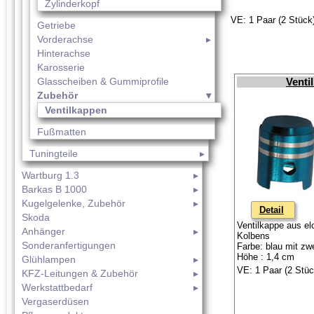
Zylinderkopf
VE: 1 Paar (2 Stück
Getriebe
Vorderachse
Hinterachse
Karosserie
Glasscheiben & Gummiprofile
Venti
Zubehör
Ventilkappen
Fußmatten
Tuningteile
Wartburg 1.3
Barkas B 1000
Kugelgelenke, Zubehör
Detail
Skoda
Ventilkappe aus el
Anhänger
Kolbens
Sonderanfertigungen
Farbe: blau mit zwe
Höhe : 1,4 cm
Glühlampen
VE: 1 Paar (2 Stüc
KFZ-Leitungen & Zubehör
Werkstattbedarf
Vergaserdüsen