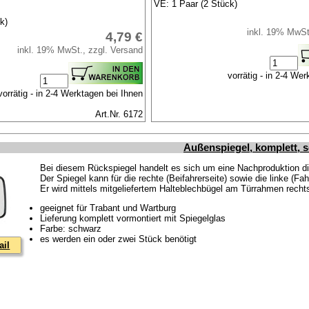
VE: 1 Paar (2 Stück)
k)
inkl. 19% MwSt
4,79 €
inkl. 19% MwSt., zzgl. Versand
vorrätig - in 2-4 We
vorrätig - in 2-4 Werktagen bei Ihnen
Art.Nr. 6172
Außenspiegel, komplett, 
Bei diesem Rückspiegel handelt es sich um eine Nachproduktion di
Der Spiegel kann für die rechte (Beifahrerseite) sowie die linke (Fa
Er wird mittels mitgeliefertem Halteblechbügel am Türrahmen rechts
geeignet für Trabant und Wartburg
Lieferung komplett vormontiert mit Spiegelglas
Farbe: schwarz
es werden ein oder zwei Stück benötigt
ail