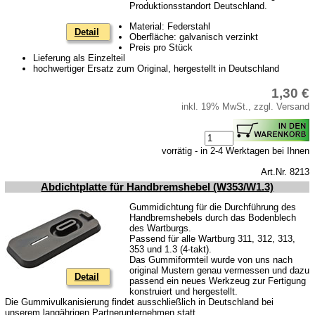
Produktionsstandort Deutschland.
Material: Federstahl
Detail
Oberfläche: galvanisch verzinkt
Preis pro Stück
Lieferung als Einzelteil
hochwertiger Ersatz zum Original, hergestellt in Deutschland
1,30 €
inkl. 19% MwSt., zzgl. Versand
vorrätig - in 2-4 Werktagen bei Ihnen
Art.Nr. 8213
Abdichtplatte für Handbremshebel (W353/W1.3)
Gummidichtung für die Durchführung des
Handbremshebels durch das Bodenblech
des Wartburgs.
Passend für alle Wartburg 311, 312, 313,
353 und 1.3 (4-takt).
Das Gummiformteil wurde von uns nach
original Mustern genau vermessen und dazu
Detail
passend ein neues Werkzeug zur Fertigung
konstruiert und hergestellt.
Die Gummivulkanisierung findet ausschließlich in Deutschland bei
unserem langährigen Partnerunternehmen statt.