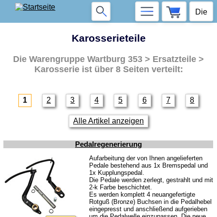
Karosserieteile
Die Warengruppe
Wartburg 353 > Ersatzteile >
Karosserie
ist über 8 Seiten verteilt:
1
2
3
4
5
6
7
8
Alle Artikel anzeigen
Pedalregenerierung
Aufarbeitung der von Ihnen angelieferten
Pedale bestehend aus 1x Bremspedal und
1x Kupplungspedal.
Die Pedale werden zerlegt, gestrahlt und mit
2-k Farbe beschichtet.
Es werden komplett 4 neuangefertigte
Rotguß (Bronze) Buchsen in die Pedalhebel
eingepresst und anschließend aufgerieben
um die Pedalwelle einzupassen. Die neue