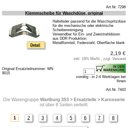
Art.Nr. 7298
Klemmscheibe für Waschdüse, original
Haltefeder passend für die Waschspritzdüse
für die mechanische oder elektrische
Scheibenreinigung.
Verwendbar für Ein- und Zweistrahldüsen
aus DDR Produktion.
Metallformteil, Federstahl, Oberfläche blank
Detail
2,19 €
inkl. 19% MwSt., zzgl. Versand
Original Ersatzteilnummer: WN
9015
vorrätig - in 2-4 Werktagen bei
Ihnen
Art.Nr. 7443
Die Warengruppe
Wartburg 353 > Ersatzteile > Karosserie
ist über 8 Seiten verteilt:
1
2
3
4
5
6
7
8