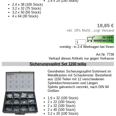
2,4 x 25 (150 Stück)
Fußmatten
2,4 x 38 (100 Stück)
3,2 x 32 (75 Stück)
Schlüsselanhänger
3,2 x 50 (50 Stück)
4 x 64 (30 Stück)
Schriftzüge
18,85 €
Ventilkappen
inkl. 19% MwSt., zzgl. Versand
Tuningteile
vorrätig - in 2-4 Werktagen bei Ihnen
Fahrzeuge
Art.Nr. 7739
Trabant 1.1
Verkauf dieses Artikels nur gegen Vorkasse
Sicherungssplint Set 1150 teilig
Wartburg 353
Geordnetes Sicherungssplint-Sortiment im
Wartburg 1.3
Metallkasten mit Schaufenster. Bestehend
aus 1150 Teilen mit 12 verschiedenen
Barkas B 1000
Splintdurchmesseren und Längen.
Splinte galvanisch verzinkt, nach DIN 94
Kugelgelenke, Zubehör
Größen:
Skoda
1,6 x 32 (100 Stück)
2 x 22 (100 Stück)
Anhänger
2 x 32 (100 Stück)
2 x 40 (100 Stück)
Sonderanfertigungen
3,2 x 20 (100 Stück)