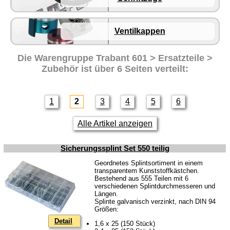
Lichtmaschine
Zündung
Ventilkappen
Beleuchtung
Die Warengruppe
Trabant 601 > Ersatzteile >
Kraftstoffsystem
Zubehör
ist über 6 Seiten verteilt:
Vergaser
Motor
1
2
3
4
5
6
Getriebe
Vorderachse
Alle Artikel anzeigen
Hinterachse
Sicherungssplint Set 550 teilig
Glasscheiben & Gummiprofile
Geordnetes Splintsortiment in einem
Scheibenwaschanlage
transparentem Kunststoffkästchen.
Bestehend aus 555 Teilen mit 6
verschiedenen Splintdurchmesseren und
Karosserie
Längen.
Splinte galvanisch verzinkt, nach DIN 94
Zubehör
Größen:
Anstecker
Detail
1,6 x 25 (150 Stück)