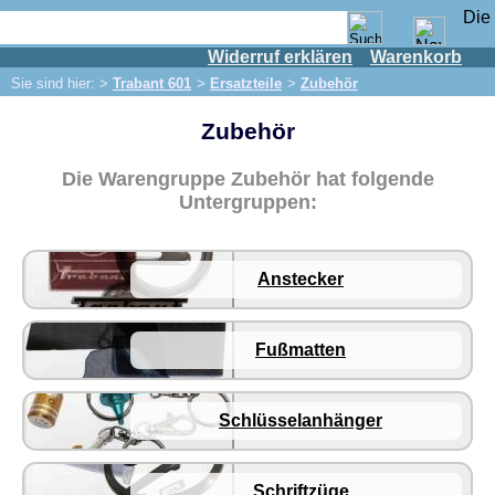
Widerruf erklären
Warenkorb
Shop
Sie sind hier: >
Trabant 601
>
Ersatzteile
>
Zubehör
IFA Motor
Zubehör
IFA-Fahrzeuge
Trabant 601
Die Warengruppe Zubehör hat folgende
Ersatzteile
Untergruppen:
Auspuff
Bremsen
Anstecker
Bremse vorn
Bremse hinten
Fußmatten
Bremsleitung
Hauptbremszylinder
Schlüsselanhänger
Elektrik
Anlasser
Schriftzüge