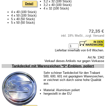
3,2 x 32 (100 Stück)
Glühlampen
Detail
3,2 x 40 (100 Stück)
4 x 32 (100 Stück)
KFZ-Leitungen & Zubehör
4 x 40 (100 Stück)
4 x 50 (100 Stück)
Werkstattbedarf
5 x 40 (50 Stück)
5 x 50 (50 Stück)
Vergaserdüsen
72,35 €
Pflegeprodukte
inkl. 19% MwSt., zzgl. Versand
Wälzlager
Öle
Lieferbar innerhalb von 6-8 Wochen.
Sonderposten
Art.Nr. 1342
Verkauf dieses Artikels nur gegen Vorkasse
Service
Tankdeckel mit Warenzeichen *S*-Emblem, poliert
AGB
Sehr schöner Tankdeckel für den Trabant
500, 600, 601 mit geprägtem Warenzeichen,
Datenschutz
er zeichnet sich durch seine hohe Qualität
aus.
Batterierücknahme
Material: Aluminium poliert
Downloads
hergestellt in der EU
Versandkosten
Webtipps