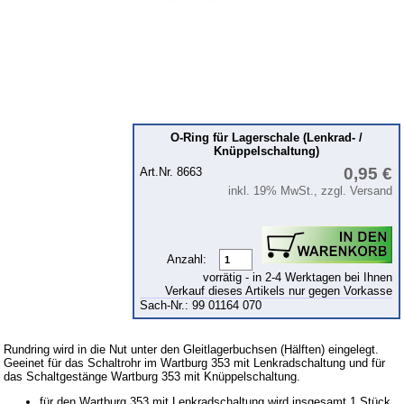
Kolben
Kühlsystem
Kupplung
Zündung
Zylinderkopf
O-Ring für Lagerschale (Lenkrad- /
Knüppelschaltung)
Getriebe
0,95 €
Art.Nr. 8663
Vorderachse
inkl. 19% MwSt., zzgl. Versand
Hinterachse
Karosserie
Anzahl:
Glasscheiben & Gummiprofile
vorrätig - in 2-4 Werktagen bei Ihnen
Verkauf dieses Artikels nur gegen Vorkasse
Zubehör
Sach-Nr.: 99 01164 070
Fußmatten
Rundring wird in die Nut unter den Gleitlagerbuchsen (Hälften) eingelegt.
Tuningteile
Geeinet für das Schaltrohr im Wartburg 353 mit Lenkradschaltung und für
das Schaltgestänge Wartburg 353 mit Knüppelschaltung.
Wartburg 1.3
für den Wartburg 353 mit Lenkradschaltung wird insgesamt 1 Stück,