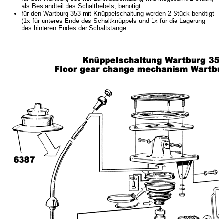
als Bestandteil des
Schalthebels
, benötigt
Barkas B 1000
für den Wartburg 353 mit Knüppelschaltung werden 2 Stück benötigt
(1x für unteres Ende des Schaltknüppels und 1x für die Lagerung
Kugelgelenke, Zubehör
des hinteren Endes der Schaltstange
Skoda
Anhänger
Sonderanfertigungen
Glühlampen
KFZ-Leitungen & Zubehör
Werkstattbedarf
Vergaserdüsen
Pflegeprodukte
Wälzlager
Öle
Sonderposten
Service