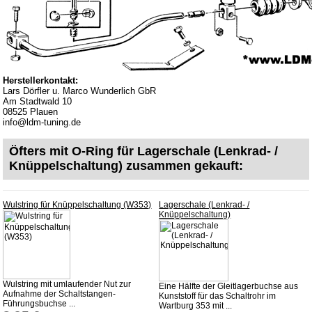
AGB
Datenschutz
Batterierücknahme
Downloads
Herstellerkontakt:
Versandkosten
Lars Dörfler u. Marco Wunderlich GbR
Am Stadtwald 10
Webtipps
08525 Plauen
info@ldm-tuning.de
Impressum
Produktindex
Öfters mit O-Ring für Lagerschale (Lenkrad- /
Knüppelschaltung) zusammen gekauft:
Suchfunktion
Warenkorb
Wulstring für Knüppelschaltung (W353)
Lagerschale (Lenkrad- /
Knüppelschaltung)
Wulstring mit umlaufender Nut zur
Eine Hälfte der Gleitlagerbuchse aus
Aufnahme der Schaltstangen-
Kunststoff für das Schaltrohr im
Führungsbuchse ...
Wartburg 353 mit ...