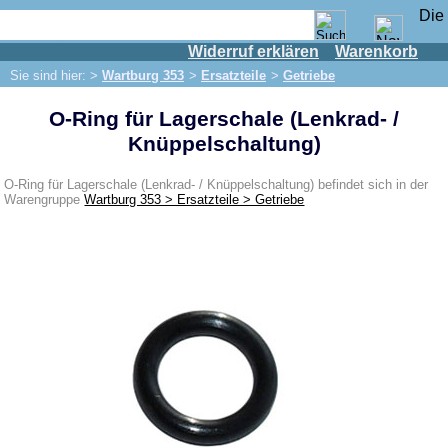
Widerruf erklären
Warenkorb
Shop
Sie sind hier: >
Wartburg 353
>
Ersatzteile
>
Getriebe
IFA Motor
O-Ring für Lagerschale (Lenkrad- /
IFA-Fahrzeuge
Knüppelschaltung)
Trabant 601
Trabant 1.1
O-Ring für Lagerschale (Lenkrad- / Knüppelschaltung) befindet sich in der
Warengruppe
Wartburg 353 > Ersatzteile > Getriebe
Wartburg 353
Ersatzteile
Auspuff
Bremsen
Elektrik
Beleuchtung
Kraftstoffsystem
Motor