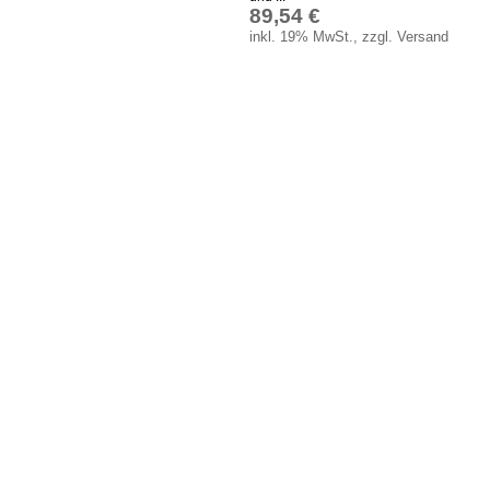
89,54 €
Glühlampen
inkl. 19% MwSt., zzgl. Versand
KFZ-Leitungen & Zubehör
Werkstattbedarf
Vergaserdüsen
Pflegeprodukte
Wälzlager
Öle
Sonderposten
Service
AGB
Datenschutz
Batterierücknahme
Downloads
Versandkosten
Webtipps