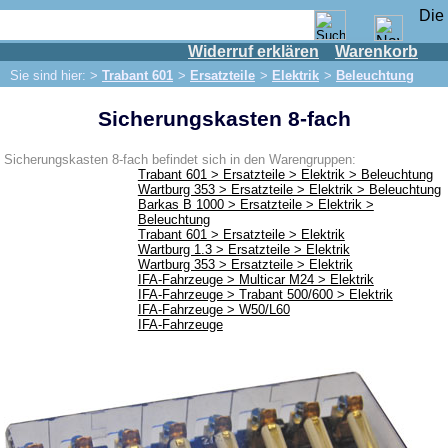
Widerruf erklären
Warenkorb
Shop
Sie sind hier: >
Trabant 601
>
Ersatzteile
>
Elektrik
>
Beleuchtung
IFA Motor
Sicherungskasten 8-fach
IFA-Fahrzeuge
Trabant 601
Sicherungskasten 8-fach befindet sich in den Warengruppen:
Trabant 601 > Ersatzteile > Elektrik > Beleuchtung
Ersatzteile
Wartburg 353 > Ersatzteile > Elektrik > Beleuchtung
Barkas B 1000 > Ersatzteile > Elektrik >
Auspuff
Beleuchtung
Trabant 601 > Ersatzteile > Elektrik
Bremsen
Wartburg 1.3 > Ersatzteile > Elektrik
Wartburg 353 > Ersatzteile > Elektrik
Bremse vorn
IFA-Fahrzeuge > Multicar M24 > Elektrik
IFA-Fahrzeuge > Trabant 500/600 > Elektrik
Bremse hinten
IFA-Fahrzeuge > W50/L60
IFA-Fahrzeuge
Bremsleitung
Hauptbremszylinder
Elektrik
Anlasser