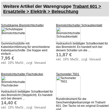
Fußmatten
Weitere Artikel der Warengruppe
Trabant 601 >
Schlüsselanhänger
Ersatzteile > Elektrik > Beleuchtung
Schriftzüge
Ventilkappen
Schutzkappe Bremslichtschalter
Bremslichtschalter Schraubkontakt
Tuningteile
Gummischutztülle mit
Hydraulisch betätigter Schaltkontakt für
Fahrzeuge
Kabeldürchführung für verschiedene
das Bremslicht. Es handelt sich bei
Kabelquerschnitte. Die Kappe wird
diesem Schalter um die ...
einfach ...
11,87 €
Trabant 1.1
7,95 €
inkl. 19% MwSt., zzgl. Versand
Wartburg 353
inkl. 19% MwSt., zzgl. Versand
Wartburg 1.3
Bremslichtschalter Flachstecker
Tachometer T601
Barkas B 1000
Kugelgelenke, Zubehör
Skoda
Hydraulisch betätigter Schaltkontakt für
das Bremslicht (Stopplicht). Es handelt
sich bei diesem ...
Anhänger
Rundinstrument für die
14,40 €
Geschwindigkeitsanzeige im Trabant
601. Der Tacho ist ein original Ersatzteil
Sonderanfertigungen
inkl. 19% MwSt., zzgl. Versand
und ...