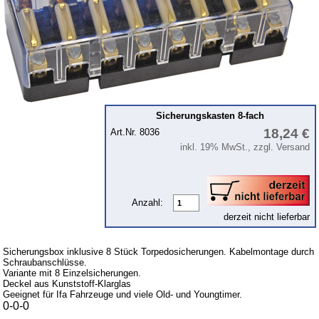
Lichtmaschine
Zündung
Beleuchtung
Kraftstoffsystem
Vergaser
Sicherungskasten 8-fach
Motor
18,24 €
Art.Nr. 8036
Getriebe
inkl. 19% MwSt., zzgl. Versand
Vorderachse
Hinterachse
Anzahl:
Glasscheiben & Gummiprofile
derzeit nicht lieferbar
Scheibenwaschanlage
Sicherungsbox inklusive 8 Stück Torpedosicherungen. Kabelmontage durch
Karosserie
Schraubanschlüsse.
Variante mit 8 Einzelsicherungen.
Zubehör
Deckel aus Kunststoff-Klarglas
Geeignet für Ifa Fahrzeuge und viele Old- und Youngtimer.
Anstecker
0-0-0