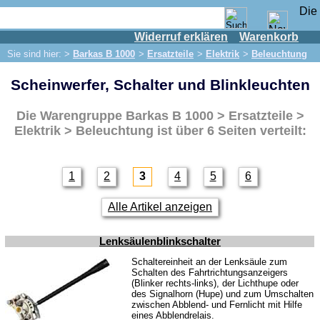
Widerruf erklären
Warenkorb
Shop
Sie sind hier: >
Barkas B 1000
>
Ersatzteile
>
Elektrik
>
Beleuchtung
IFA Motor
Scheinwerfer, Schalter und Blinkleuchten
IFA-Fahrzeuge
Trabant 601
Die Warengruppe
Barkas B 1000 > Ersatzteile >
Trabant 1.1
Elektrik > Beleuchtung
ist über 6 Seiten verteilt:
Wartburg 353
Wartburg 1.3
1
2
3
4
5
6
Barkas B 1000
Alle Artikel anzeigen
Ersatzteile
Auspuff
Lenksäulenblinkschalter
Bremsen
Schaltereinheit an der Lenksäule zum
Schalten des Fahrtrichtungsanzeigers
Elektrik
(Blinker rechts-links), der Lichthupe oder
des Signalhorn (Hupe) und zum Umschalten
Beleuchtung
zwischen Abblend- und Fernlicht mit Hilfe
eines Abblendrelais.