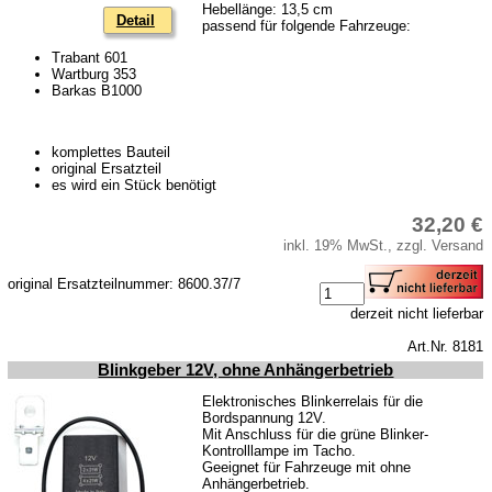
Hebellänge: 13,5 cm
Skoda
Detail
passend für folgende Fahrzeuge:
Anhänger
Trabant 601
Wartburg 353
Sonderanfertigungen
Barkas B1000
Glühlampen
KFZ-Leitungen & Zubehör
komplettes Bauteil
original Ersatzteil
Werkstattbedarf
es wird ein Stück benötigt
Vergaserdüsen
32,20 €
inkl. 19% MwSt., zzgl. Versand
Pflegeprodukte
original Ersatzteilnummer: 8600.37/7
Wälzlager
derzeit nicht lieferbar
Öle
Art.Nr. 8181
Sonderposten
Blinkgeber 12V, ohne Anhängerbetrieb
Service
Elektronisches Blinkerrelais für die
Bordspannung 12V.
AGB
Mit Anschluss für die grüne Blinker-
Kontrolllampe im Tacho.
Datenschutz
Geeignet für Fahrzeuge mit ohne
Anhängerbetrieb.