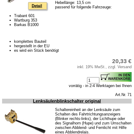
Hebellänge: 13,5 cm
Motor
Detail
passend für folgende Fahrzeuge:
Kolben
Trabant 601
Wartburg 353
Kupplung
Barkas B1000
Zündung
Kühlsystem
komplettes Bauteil
hergestellt in der EU
Vergaser & Ansaug-System
es wird ein Stück benötigt
20,33 €
Getriebe
inkl. 19% MwSt., zzgl. Versand
Kraftstoffsystem
Vorderachse
vorrätig - in 2-4 Werktagen bei Ihnen
Hinterachse
Art.Nr. 71
Glasscheiben & Gummiprofile
Lenksäulenblinkschalter original
Karosserie
Schaltereinheit an der Lenksäule zum
Schalten des Fahrtrichtungsanzeigers
Zubehör
(Blinker rechts-links), der Lichthupe oder
des Signalhorn (Hupe) und zum Umschalten
zwischen Abblend- und Fernlicht mit Hilfe
Kugelgelenke, Zubehör
eines Abblendrelais.