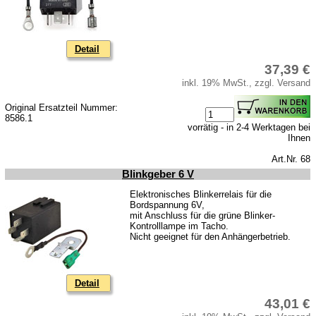
Batterierücknahme
Downloads
Versandkosten
Detail
Webtipps
37,39 €
inkl. 19% MwSt., zzgl. Versand
Impressum
Original Ersatzteil Nummer:
Produktindex
8586.1
vorrätig - in 2-4 Werktagen bei
Suchfunktion
Ihnen
Warenkorb
Art.Nr. 68
Blinkgeber 6 V
Elektronisches Blinkerrelais für die
Bordspannung 6V,
mit Anschluss für die grüne Blinker-
Kontrolllampe im Tacho.
Nicht geeignet für den Anhängerbetrieb.
Detail
43,01 €