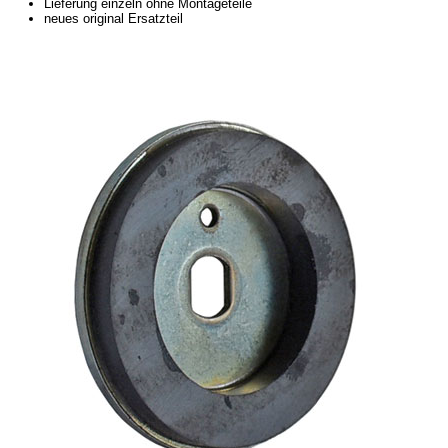
Lieferung einzeln ohne Montageteile
Fußmatten
neues original Ersatzteil
Schlüsselanhänger
Schriftzüge
Ventilkappen
Tuningteile
Fahrzeuge
Trabant 1.1
Wartburg 353
Wartburg 1.3
Barkas B 1000
Kugelgelenke, Zubehör
Skoda
Anhänger
Sonderanfertigungen