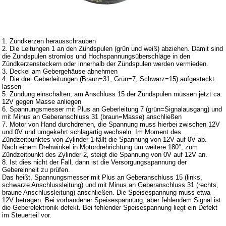
Glühlampen
KFZ-Leitungen & Zubehör
Werkstattbedarf
1. Zündkerzen herausschrauben
2. Die Leitungen 1 an den Zündspulen (grün und weiß) abziehen. Damit sind
Vergaserdüsen
die Zündspulen stromlos und Hochspannungsüberschläge in den
Zündkerzensteckern oder innerhalb der Zündspulen werden vermieden.
Pflegeprodukte
3. Deckel am Gebergehäuse abnehmen
4. Die drei Geberleitungen (Braun=31, Grün=7, Schwarz=15) aufgesteckt
Wälzlager
lassen
5. Zündung einschalten, am Anschluss 15 der Zündspulen müssen jetzt ca.
Öle
12V gegen Masse anliegen
6. Spannungsmesser mit Plus an Geberleitung 7 (grün=Signalausgang) und
Sonderposten
mit Minus an Geberanschluss 31 (braun=Masse) anschließen
7. Motor von Hand durchdrehen, die Spannung muss hierbei zwischen 12V
und 0V und umgekehrt schlagartig wechseln. Im Moment des
Service
Zündzeitpunktes von Zylinder 1 fällt die Spannung von 12V auf 0V ab.
Nach einem Drehwinkel in Motordrehrichtung um weitere 180°, zum
AGB
Zündzeitpunkt des Zylinder 2, steigt die Spannung von 0V auf 12V an.
8. Ist dies nicht der Fall, dann ist die Versorgungsspannung der
Datenschutz
Gebereinheit zu prüfen.
Das heißt, Spannungsmesser mit Plus an Geberanschluss 15 (links,
Batterierücknahme
schwarze Anschlussleitung) und mit Minus an Geberanschluss 31 (rechts,
braune Anschlussleitung) anschließen. Die Speisespannung muss etwa
Downloads
12V betragen. Bei vorhandener Speisespannung, aber fehlendem Signal ist
die Geberelektronik defekt. Bei fehlender Speisespannung liegt ein Defekt
Versandkosten
im Steuerteil vor.
Webtipps