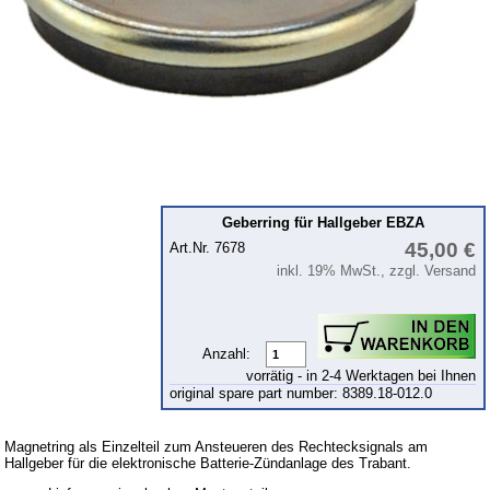
Lichtmaschine
Zündung
Beleuchtung
Kraftstoffsystem
Vergaser
Motor
Geberring für Hallgeber EBZA
Getriebe
45,00 €
Art.Nr. 7678
Vorderachse
inkl. 19% MwSt., zzgl. Versand
Hinterachse
Glasscheiben & Gummiprofile
Anzahl:
Scheibenwaschanlage
vorrätig - in 2-4 Werktagen bei Ihnen
original spare part number: 8389.18-012.0
Karosserie
Zubehör
Magnetring als Einzelteil zum Ansteueren des Rechtecksignals am
Hallgeber für die elektronische Batterie-Zündanlage des Trabant.
Anstecker