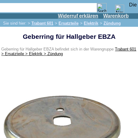
Widerruf erklären
Warenkorb
Shop
Sie sind hier: >
Trabant 601
>
Ersatzteile
>
Elektrik
>
Zündung
IFA Motor
Geberring für Hallgeber EBZA
IFA-Fahrzeuge
Trabant 601
Geberring für Hallgeber EBZA befindet sich in der Warengruppe
Trabant 601
> Ersatzteile > Elektrik > Zündung
Ersatzteile
Auspuff
Bremsen
Bremse vorn
Bremse hinten
Bremsleitung
Hauptbremszylinder
Elektrik
Anlasser