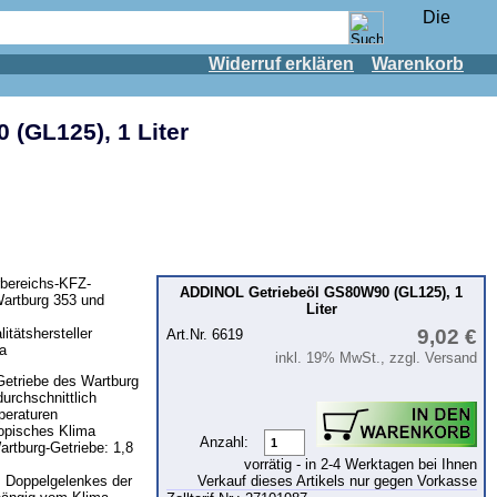
Widerruf erklären
Warenkorb
(GL125), 1 Liter
bereichs-KFZ-
ADDINOL Getriebeöl GS80W90 (GL125), 1
Wartburg 353 und
Liter
tätshersteller
9,02 €
Art.Nr. 6619
a
inkl. 19% MwSt., zzgl. Versand
Getriebe des Wartburg
durchschnittlich
peraturen
ropisches Klima
Anzahl:
artburg-Getriebe: 1,8
vorrätig - in 2-4 Werktagen bei Ihnen
Verkauf dieses Artikels nur gegen Vorkasse
 Doppelgelenkes der