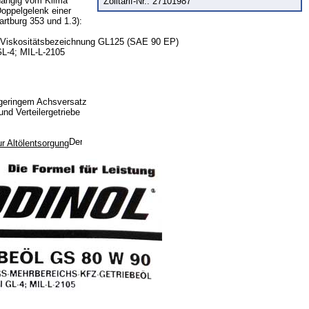
hängig vom Klima
Zolltarif-Nr.: 27101987
Doppelgelenk einer
artburg 353 und 1.3):
en Viskositätsbezeichnung GL125 (SAE 90 EP)
L-4; MIL-L-2105
 geringem Achsversatz
und Verteilergetriebe
r Altölentsorgung