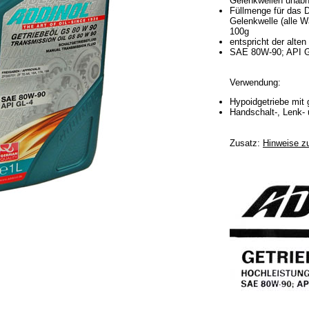
Gelenkwellen unab
Füllmenge für das 
Gelenkwelle (alle W
100g
entspricht der alt
SAE 80W-90; API G
Verwendung:
Hypoidgetriebe mit
Handschalt-, Lenk- 
Zusatz:
Hinweise zu