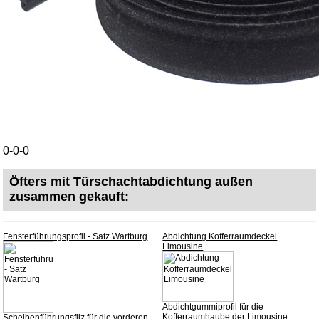
Batterierücknahme
Downloads
Versandkosten
Webtipps
Impressum
Produktindex
Suchfunktion
0-0-0
Warenkorb
Öfters mit Türschachtabdichtung außen
zusammen gekauft:
Fensterführungsprofil - Satz Wartburg
Abdichtung Kofferraumdeckel
Limousine
Abdichtgummiprofil für die
Kofferraumhaube der Limousine.
Scheibenführungsfilz für die vorderen