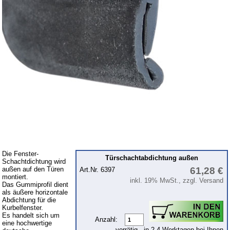
Kühlsystem
Kupplung
Zündung
Zylinderkopf
Kraftstoffsystem
Getriebe
Vorderachse
Hinterachse
Karosserie
Gummiprofile
Die Fenster-
Türschachtabdichtung außen
Schachtdichtung wird
außen auf den Türen
61,28 €
Art.Nr. 6397
Zubehör
montiert.
inkl. 19% MwSt., zzgl. Versand
Das Gummiprofil dient
als äußere horizontale
Tuningteile
Abdichtung für die
Kurbelfenster.
Barkas B 1000
Es handelt sich um
Anzahl:
eine hochwertige
vorrätig - in 2-4 Werktagen bei Ihnen