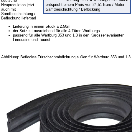
Kugelgelenke, Zubehör
deutsche
entspricht einem Preis von 24,51 Euro / Meter
Neuproduktion jetzt
Skoda
auch mit
Samtbeschichtung / Beflockung
Samtbeschichtung /
Anhänger
Beflockung lieferbar!
Lieferung in einem Stück a 2,50m
Sonderanfertigungen
der Satz ist ausreichend für alle 4 Türen Wartburgs
passend für alle Wartburg 353 und 1.3 in den Karosserievarianten
Glühlampen
Limousine und Tourist
KFZ-Leitungen & Zubehör
Werkstattbedarf
Abbildung: Beflockte Türschachtabdichtung außen für Wartburg 353 und 1.3
Vergaserdüsen
Pflegeprodukte
Wälzlager
Öle
Sonderposten
Service
AGB
Datenschutz