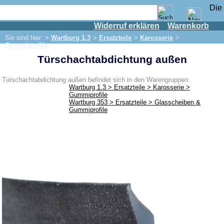
Widerruf erklären
Warenkorb
Shop
Sie sind hier: >
Wartburg 1.3
>
Ersatzteile
>
Karosserie
>
IFA Motor
Gummiprofile
Türschachtabdichtung außen
IFA-Fahrzeuge
Trabant 601
Türschachtabdichtung außen befindet sich in den Warengruppen:
Wartburg 1.3 > Ersatzteile > Karosserie >
Trabant 1.1
Gummiprofile
Wartburg 353 > Ersatzteile > Glasscheiben &
Wartburg 353
Gummiprofile
Wartburg 1.3
Ersatzteile
Auspuff
Bremsen
Elektrik
Beleuchtung
Motor