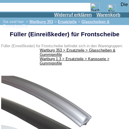
Widerruf erklären
Warenkorb
Shop
Sie sind hier: >
Wartburg 353
>
Ersatzteile
>
Glasscheiben &
IFA Motor
Gummiprofile
Füller (Einreißkeder) für Frontscheibe
IFA-Fahrzeuge
Trabant 601
Füller (Einreißkeder) für Frontscheibe befindet sich in den Warengruppen:
Wartburg 353 > Ersatzteile > Glasscheiben &
Trabant 1.1
Gummiprofile
Wartburg 1.3 > Ersatzteile > Karosserie >
Wartburg 353
Gummiprofile
Ersatzteile
Auspuff
Bremsen
Elektrik
Beleuchtung
Kraftstoffsystem
Motor