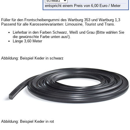
Barkas B 1000
entspricht einem Preis von 6,00 Euro / Meter
Kugelgelenke, Zubehör
Füller für den Frontscheibengummi des Wartburg 353 und Wartburg 1,3
Skoda
Passend für alle Karosserievarianten: Limousine, Tourist und Trans.
Anhänger
Lieferbar in den Farben Schwarz, Weiß und Grau (Bitte wählen Sie
die gewünschte Farbe unten aus!).
Sonderanfertigungen
Länge 3,60 Meter
Glühlampen
KFZ-Leitungen & Zubehör
Abbildung: Beispiel Keder in schwarz
Werkstattbedarf
Vergaserdüsen
Pflegeprodukte
Wälzlager
Öle
Sonderposten
Abbildung: Beispiel Keder in rot
Service