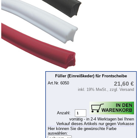
Kolben
Kühlsystem
Kupplung
Zündung
Zylinderkopf
Getriebe
Vorderachse
Hinterachse
Füller (Einreißkeder) für Frontscheibe
Karosserie
21,60 €
Art.Nr. 6050
inkl. 19% MwSt., zzgl. Versand
Glasscheiben & Gummiprofile
Zubehör
Fußmatten
Anzahl:
vorrätig - in 2-4 Werktagen bei Ihnen
Tuningteile
Verkauf dieses Artikels nur gegen Vorkasse
Hier können Sie die gewünschte Farbe
auswählen:
Wartburg 1.3