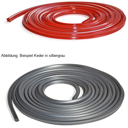
AGB
Datenschutz
Batterierücknahme
Downloads
Versandkosten
Webtipps
Impressum
Abbildung: Beispiel Keder in silbergrau
Produktindex
Suchfunktion
Warenkorb