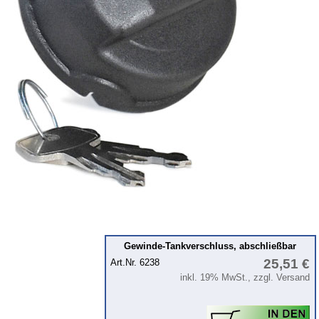
Kolben
Kühlsystem
Kupplung
Zündung
Zylinderkopf
Getriebe
Vorderachse
Hinterachse
Karosserie
Glasscheiben & Gummiprofile
Zubehör
Gewinde-Tankverschluss, abschließbar
Fußmatten
25,51 €
Art.Nr. 6238
inkl. 19% MwSt., zzgl. Versand
Tuningteile
Wartburg 1.3