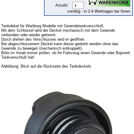
Anzahl:
Barkas B 1000
vorrätig - in 2-4 Werktagen bei Ihnen
Kugelgelenke, Zubehör
Skoda
Tankdekel für Wartburg Modelle mit Gewindetankverschluß.
Mit dem Schlüssel wird der Deckel mechanisch mit dem Gewinde
Anhänger
verbunden oder wieder getrennt.
Durch drehen des Verschlusses wird er geöffnet.
Sonderanfertigungen
Bei abgeschlossenem Deckel kann dieser gedreht werden ohne das
Gewinde zu bewegen (mechanisch entkoppelt).
Glühlampen
Bitte im Vorab immer prüfen, ob Ihr Fahrzeug einen Gewinde oder Bajonett
Tankverschluß hat!
KFZ-Leitungen & Zubehör
Abbildung: Blick auf die Rückseite des Tankdeckels
Werkstattbedarf
Vergaserdüsen
Pflegeprodukte
Wälzlager
Öle
Sonderposten
Service