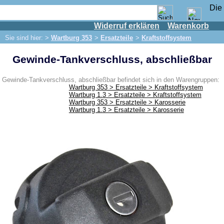
Widerruf erklären
Warenkorb
Shop
Sie sind hier: >
Wartburg 353
>
Ersatzteile
>
Kraftstoffsystem
IFA Motor
Gewinde-Tankverschluss, abschließbar
IFA-Fahrzeuge
Trabant 601
Gewinde-Tankverschluss, abschließbar befindet sich in den Warengruppen:
Wartburg 353 > Ersatzteile > Kraftstoffsystem
Trabant 1.1
Wartburg 1.3 > Ersatzteile > Kraftstoffsystem
Wartburg 353 > Ersatzteile > Karosserie
Wartburg 353
Wartburg 1.3 > Ersatzteile > Karosserie
Ersatzteile
Auspuff
Bremsen
Elektrik
Beleuchtung
Kraftstoffsystem
Motor