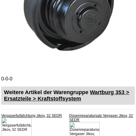
AGB
Datenschutz
Batterierücknahme
Downloads
Versandkosten
Webtipps
Impressum
Produktindex
Suchfunktion
0-0-0
Warenkorb
Weitere Artikel der Warengruppe
Wartburg 353 >
Ersatzteile > Kraftstoffsystem
Vergaserfußdichtung Jikov, 32 SEDR
Düsenreparatursatz Vergaser Jikov, 32
SEDR