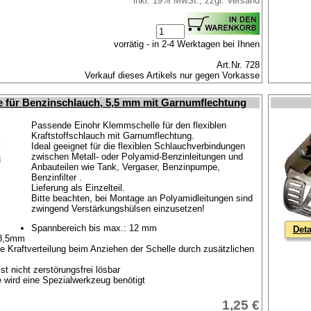
inkl. 19% MwSt., zzgl. Versand
vorrätig - in 2-4 Werktagen bei Ihnen
Art.Nr. 728
Verkauf dieses Artikels nur gegen Vorkasse
e für Benzinschlauch, 5,5 mm mit Garnumflechtung
Passende Einohr Klemmschelle für den flexiblen
Kraftstoffschlauch mit Garnumflechtung.
Ideal geeignet für die flexiblen Schlauchverbindungen
zwischen Metall- oder Polyamid-Benzinleitungen und
Anbauteilen wie Tank, Vergaser, Benzinpumpe,
Benzinfilter .
Lieferung als Einzelteil.
Bitte beachten, bei Montage an Polyamidleitungen sind
zwingend Verstärkungshülsen einzusetzen!
Spannbereich bis max.: 12 mm
Deta
:8,5mm
e Kraftverteilung beim Anziehen der Schelle durch zusätzlichen
st nicht zerstörungsfrei lösbar
 wird eine Spezialwerkzeug benötigt
1,25 €