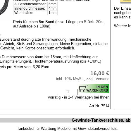
Außendurchmesser:
6mm
Der Einsat
Innendurchmesser:
4mm
nachgeben
Wandstärke:
1mm
es kann z
Preis für einen 5m Bund (max. Länge pro Stück: 20m,
Weitere I
auf Anfrage bis 100m)
:
swiderstand durch glatte Innenwandung, mechanische
n Abrieb, Stoß und Schwingungen, kleine Biegeradien, einfache
Gewicht, kein Korrosionsschutz erforderlich.
in Durchmessern von 4mm bis 18mm, mit Umflechtung aus
r Einspritzleitungen), Hochtemperaturausführung (bis +140°C)
reis pro Meter von: 3,20 Euro
16,00 €
inkl. 19% MwSt., zzgl. Versand
vorrätig - in 2-4 Werktagen bei Ihnen
Art.Nr. 7514
Gewinde-Tankverschluss, ab
Tankdekel für Wartburg Modelle mit Gewindetankverschluß.