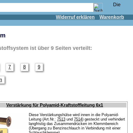
Widerruf erklären
Warenkorb
em
tstoffsystem
ist über 9 Seiten verteilt:
7
8
9
en
Verstärkung für Polyamid-Kraftstoffleitung 6x1
Diese Verstärkungshülse wird innen in die Polyamid-
Leitung (Art.Nr.:
7513
und
7514
) gesteckt und verhindert
langfristig das Zusammendrücken im Klemmbereich
(Übergang zu Benzinschlauch in Verbindung mit einer
il
Schlauchklemme).