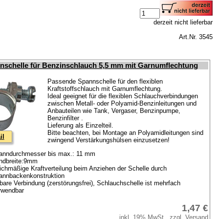
derzeit nicht lieferbar
Art.Nr. 3545
nschelle für Benzinschlauch 5,5 mm mit Garnumflechtung
Passende Spannschelle für den flexiblen
Kraftstoffschlauch mit Garnumflechtung.
Ideal geeignet für die flexiblen Schlauchverbindungen
zwischen Metall- oder Polyamid-Benzinleitungen und
Anbauteilen wie Tank, Vergaser, Benzinpumpe,
Benzinfilter .
Lieferung als Einzelteil.
Bitte beachten, bei Montage an Polyamidleitungen sind
il
zwingend Verstärkungshülsen einzusetzen!
anndurchmesser bis max.: 11 mm
ndbreite:9mm
ichmäßige Kraftverteilung beim Anziehen der Schelle durch
annbackenkonstruktion
bare Verbindung (zerstörungsfrei), Schlauchschelle ist mehrfach
rwendbar
1,47 €
inkl. 19% MwSt., zzgl. Versand