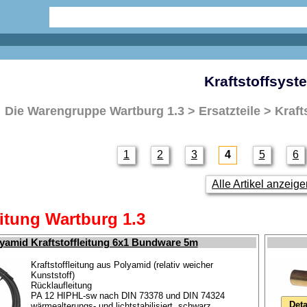
Kraftstoffsyst
Die Warengruppe
Wartburg 1.3 > Ersatzteile > Kraf
1
2
3
4
5
6
Alle Artikel anzeig
itung Wartburg 1.3
yamid Kraftstoffleitung 6x1 Bundware 5m
Kraftstoffleitung aus Polyamid (relativ weicher
Kunststoff)
Rücklaufleitung
PA 12 HIPHL-sw nach DIN 73378 und DIN 74324
Deta
wärmealterungs- und lichtstabilisiert, schwarz