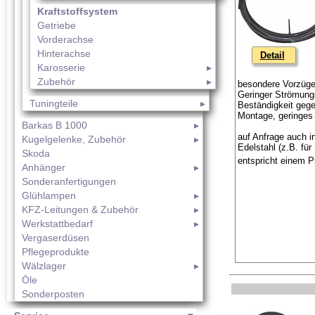
Kraftstoffsystem
Getriebe
Vorderachse
Hinterachse
Detail
Karosserie
Zubehör
besondere Vorzüge
Geringer Strömung
Tuningteile
Beständigkeit gege
Montage, geringes 
Barkas B 1000
auf Anfrage auch 
Kugelgelenke, Zubehör
Edelstahl (z.B. fü
Skoda
entspricht einem P
Anhänger
Sonderanfertigungen
Glühlampen
KFZ-Leitungen & Zubehör
Werkstattbedarf
Vergaserdüsen
Pflegeprodukte
Wälzlager
Öle
Sonderposten