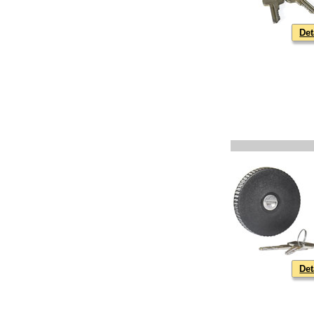
Det
Det