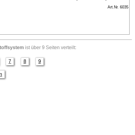
Art.Nr. 6035
stoffsystem
ist über 9 Seiten verteilt:
7
8
9
en