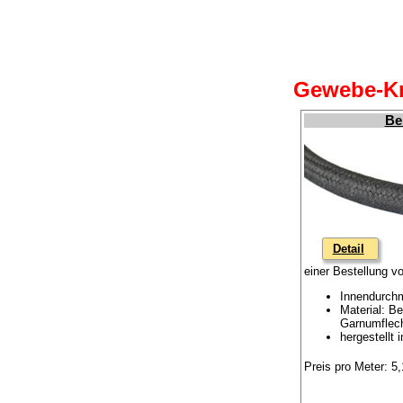
Gewebe-Kr
Be
Detail
einer Bestellung v
Innendurch
Material: B
Garnumflec
hergestellt 
Preis pro Meter: 5