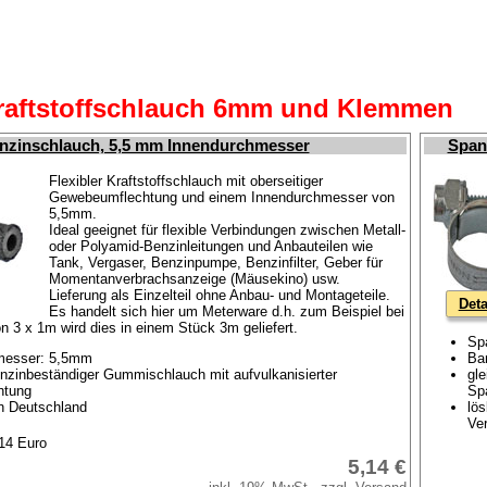
aftstoffschlauch 6mm und Klemmen
nzinschlauch, 5,5 mm Innendurchmesser
Span
Flexibler Kraftstoffschlauch mit oberseitiger
Gewebeumflechtung und einem Innendurchmesser von
5,5mm.
Ideal geeignet für flexible Verbindungen zwischen Metall-
oder Polyamid-Benzinleitungen und Anbauteilen wie
Tank, Vergaser, Benzinpumpe, Benzinfilter, Geber für
Momentanverbrachsanzeige (Mäusekino) usw.
Lieferung als Einzelteil ohne Anbau- und Montageteile.
Deta
Es handelt sich hier um Meterware d.h. zum Beispiel bei
on 3 x 1m wird dies in einem Stück 3m geliefert.
Sp
messer: 5,5mm
Ba
enzinbeständiger Gummischlauch mit aufvulkanisierter
gle
htung
Sp
in Deutschland
lös
Ve
,14 Euro
5,14 €