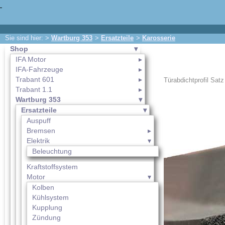
Sie sind hier: >
Wartburg 353
>
Ersatzteile
>
Karosserie
Shop
IFA Motor
IFA-Fahrzeuge
Trabant 601
Türabdichtprofil Sat
Trabant 1.1
Wartburg 353
Ersatzteile
Auspuff
Bremsen
Elektrik
Beleuchtung
Kraftstoffsystem
Motor
Kolben
Kühlsystem
Kupplung
Zündung