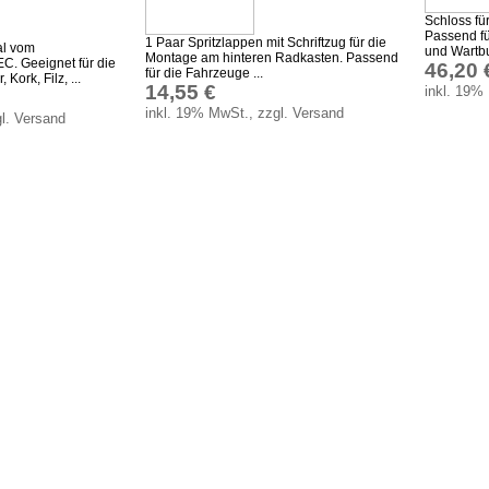
Schloss fü
Passend fü
1 Paar Spritzlappen mit Schriftzug für die
al vom
und Wartbur
Montage am hinteren Radkasten. Passend
C. Geeignet für die
46,20 
für die Fahrzeuge ...
 Kork, Filz, ...
14,55 €
inkl. 19%
inkl. 19% MwSt., zzgl. Versand
l. Versand