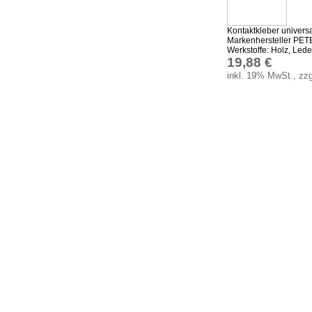
Kontaktkleber univers
Markenhersteller PETE
Werkstoffe: Holz, Leder,
19,88 €
inkl. 19% MwSt., zzg