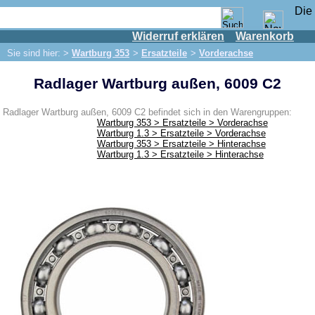
Widerruf erklären
Warenkorb
Shop
Sie sind hier: >
Wartburg 353
>
Ersatzteile
>
Vorderachse
IFA Motor
Radlager Wartburg außen, 6009 C2
IFA-Fahrzeuge
Trabant 601
Radlager Wartburg außen, 6009 C2 befindet sich in den Warengruppen:
Wartburg 353 > Ersatzteile > Vorderachse
Trabant 1.1
Wartburg 1.3 > Ersatzteile > Vorderachse
Wartburg 353 > Ersatzteile > Hinterachse
Wartburg 353
Wartburg 1.3 > Ersatzteile > Hinterachse
Ersatzteile
Auspuff
Bremsen
Elektrik
Beleuchtung
Kraftstoffsystem
Motor