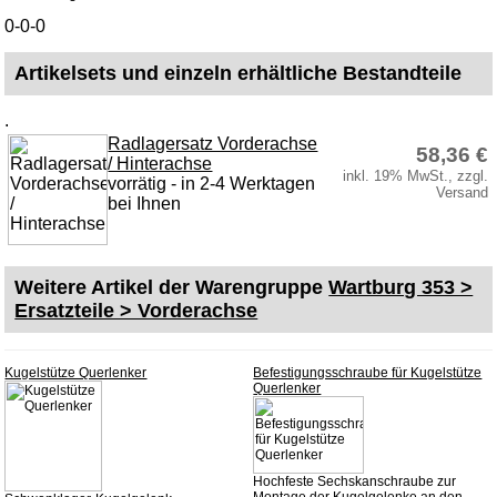
0-0-0
Wartburg 1.3
Barkas B 1000
Artikelsets und einzeln erhältliche Bestandteile
Kugelgelenke, Zubehör
.
Skoda
Radlagersatz Vorderachse
58,36 €
/ Hinterachse
Anhänger
inkl. 19% MwSt., zzgl.
vorrätig - in 2-4 Werktagen
Versand
Sonderanfertigungen
bei Ihnen
Glühlampen
KFZ-Leitungen & Zubehör
Weitere Artikel der Warengruppe
Wartburg 353 >
Werkstattbedarf
Ersatzteile > Vorderachse
Vergaserdüsen
Pflegeprodukte
Kugelstütze Querlenker
Befestigungsschraube für Kugelstütze
Querlenker
Wälzlager
Öle
Sonderposten
Hochfeste Sechskanschraube zur
Montage der Kugelgelenke an den