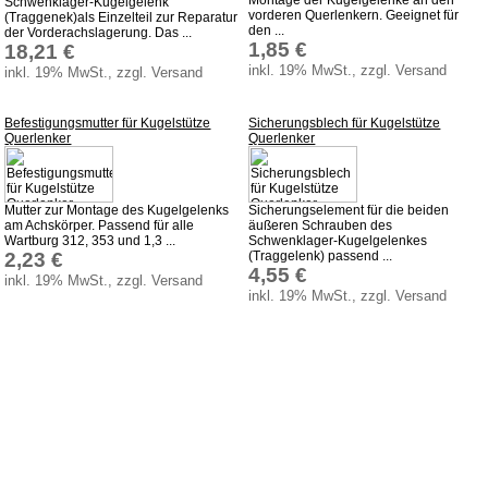
Schwenklager-Kugelgelenk
Service
vorderen Querlenkern. Geeignet für
(Traggenek)als Einzelteil zur Reparatur
den ...
der Vorderachslagerung. Das ...
1,85 €
18,21 €
AGB
inkl. 19% MwSt., zzgl. Versand
inkl. 19% MwSt., zzgl. Versand
Datenschutz
Batterierücknahme
Befestigungsmutter für Kugelstütze
Sicherungsblech für Kugelstütze
Querlenker
Querlenker
Downloads
Versandkosten
Mutter zur Montage des Kugelgelenks
Sicherungselement für die beiden
Webtipps
am Achskörper. Passend für alle
äußeren Schrauben des
Wartburg 312, 353 und 1,3 ...
Schwenklager-Kugelgelenkes
Impressum
2,23 €
(Traggelenk) passend ...
4,55 €
Produktindex
inkl. 19% MwSt., zzgl. Versand
inkl. 19% MwSt., zzgl. Versand
Suchfunktion
Warenkorb