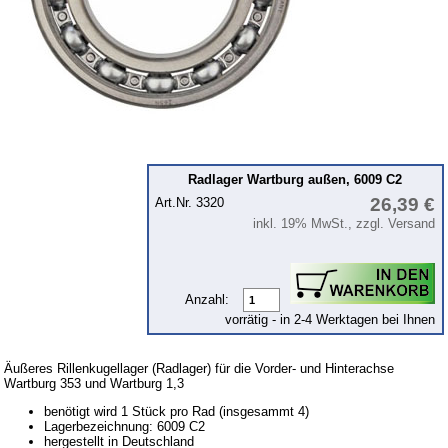
Kolben
Kühlsystem
Kupplung
Zündung
Zylinderkopf
Getriebe
Radlager Wartburg außen, 6009 C2
26,39 €
Art.Nr. 3320
Vorderachse
inkl. 19% MwSt., zzgl. Versand
Lenkgetriebe
Hinterachse
Anzahl:
Karosserie
vorrätig - in 2-4 Werktagen bei Ihnen
Glasscheiben & Gummiprofile
Zubehör
Äußeres Rillenkugellager (Radlager) für die Vorder- und Hinterachse
Wartburg 353 und Wartburg 1,3
Fußmatten
benötigt wird 1 Stück pro Rad (insgesammt 4)
Lagerbezeichnung: 6009 C2
Tuningteile
hergestellt in Deutschland