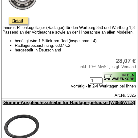
Anhänger
Sonderanfertigungen
Detail
Glühlampen
Inneres Rillenkugellager (Radlager) für den Wartburg 353 und Wartburg 1,3.
Passend an der Vorderachse sowie an der Hinterachse an allen Modellen.
KFZ-Leitungen & Zubehör
benötigt wird 1 Stück pro Rad (insgesammt 4)
Werkstattbedarf
Radlagerbezeichnung: 6307 C2
hergestellt in Deutschland
Vergaserdüsen
28,07 €
Pflegeprodukte
inkl. 19% MwSt., zzgl. Versand
Wälzlager
Öle
vorrätig - in 2-4 Werktagen bei Ihnen
Sonderposten
Art.Nr. 3325
Service
Gummi-Ausgleichsscheibe für Radlagergehäuse (W353/W1.3)
AGB
Datenschutz
Batterierücknahme