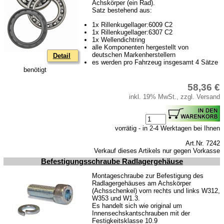
Achskörper (ein Rad).
Satz bestehend aus:
1x Rillenkugellager:6009 C2
1x Rillenkugellager:6307 C2
1x Wellendichtring
alle Komponenten hergestellt von
deutschen Markenherstellern
Detail
es werden pro Fahrzeug insgesamt 4 Sätze
benötigt
58,36 €
inkl. 19% MwSt., zzgl. Versand
vorrätig - in 2-4 Werktagen bei Ihnen
Art.Nr. 7242
Verkauf dieses Artikels nur gegen Vorkasse
Befestigungsschraube Radlagergehäuse
Montageschraube zur Befestigung des
Radlagergehäuses am Achskörper
(Achsschenkel) vorn rechts und links W312,
W353 und W1.3.
Es handelt sich wie original um
Innensechskantschrauben mit der
Festigkeitsklasse 10.9