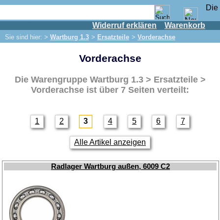
Widerruf erklären
Warenkorb
Shop
Sie sind hier: >
Wartburg 1.3
>
Ersatzteile
>
Vorderachse
IFA Motor
Vorderachse
IFA-Fahrzeuge
Trabant 601
Die Warengruppe
Wartburg 1.3 > Ersatzteile >
Trabant 1.1
Vorderachse
ist über 7 Seiten verteilt:
Wartburg 353
Wartburg 1.3
1
2
3
4
5
6
7
Ersatzteile
Alle Artikel anzeigen
Auspuff
Bremsen
Radlager Wartburg außen, 6009 C2
Elektrik
Beleuchtung
Motor