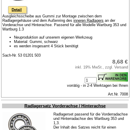
Downloads
Versandkosten
Detail
Ausgleichsscheibe aus Gummi zur Montage zwischen dem
Webtipps
Radlagergehäuse und dem Außenring des
inneren Radlagers
an der
Vorderachse und Hinterachse. Passend für alle Modelle Wartburg 353 und
Impressum
Wartburg 1.3
Produktindex
Neuproduktion auf unserem eigenen Werkzeug
Material: Gummi, schwarz
Suchfunktion
es werden insgesamt 4 Stück benötigt
Warenkorb
Sach-Nr. 53 01201 503
8,68 €
inkl. 19% MwSt., zzgl. Versand
vorrätig - in 2-4 Werktagen bei Ihnen
Art.Nr. 7008
Radlagersatz Vorderachse / Hinterachse
Radlagerset passend für die Vorderradachse
und Hinterradachse des Wartburg 353 und
1,3.
Der Inhalt des Satzes reicht für einen