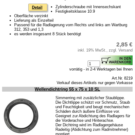
Zylinderschraube mit Innensechskant
Detail
Festigkeitsklasse 10.9
Oberfläche verzinkt
Lieferung als Einzelteil
Passend für die Radlagerung vorn Rechts und links am Wartburg
312, 353 und 1,3
es werden insgesamt 8 Stück benötigt
2,85 €
inkl. 19% MwSt., zzgl. Versand
vorrätig - in 2-4 Werktagen bei Ihnen
Art.Nr. 8219
Verkauf dieses Artikels nur gegen Vorkasse
Wellendichtring 55 x 75 x 10 SL
Simmerring mit zusätzlicher Staublippe.
Die Dichtlippe schützt vor Schmutz, Staub
und Feuchtigkeit und beugt mechanischen
Schäden durch äußere Einflüsse vor.
Geeignet zur Abdichtung des Radlagers für
die Vorderachse und Hinterachse.
Der Dichtring wird im Radlagergehäuse
Radeitig (Abdichtung zum Radmitnehmer)
montiert.