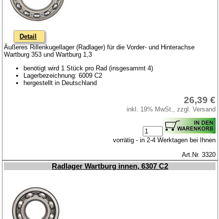
Kühlsystem
Kupplung
Zündung
Detail
Äußeres Rillenkugellager (Radlager) für die Vorder- und Hinterachse
Zylinderkopf
Wartburg 353 und Wartburg 1,3
benötigt wird 1 Stück pro Rad (insgesammt 4)
Kraftstoffsystem
Lagerbezeichnung: 6009 C2
hergestellt in Deutschland
Getriebe
26,39 €
Vorderachse
inkl. 19% MwSt., zzgl. Versand
Hinterachse
Karosserie
vorrätig - in 2-4 Werktagen bei Ihnen
Zubehör
Art.Nr. 3320
Tuningteile
Radlager Wartburg innen, 6307 C2
Barkas B 1000
Kugelgelenke, Zubehör
Skoda