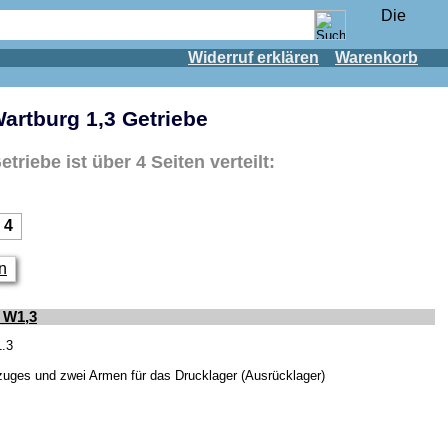
Widerruf erklären
Warenkorb
Wartburg 1,3 Getriebe
Getriebe
ist über 4 Seiten verteilt:
4
en
 W1,3
1.3
lzuges und zwei Armen für das Drucklager (Ausrücklager)