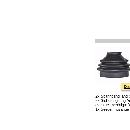
Det
2x Spannband lang (A
2x Sicherungsring A
eventuell benötigte
1x Seegerringzange 