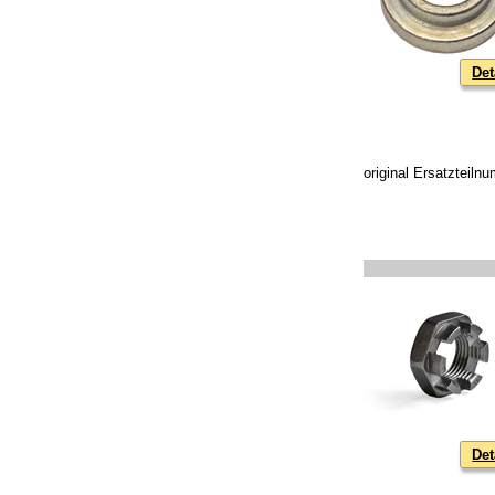
Det
original Ersatzteil
Det