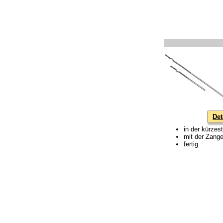
Det
in der kürzes
mit der Zang
fertig