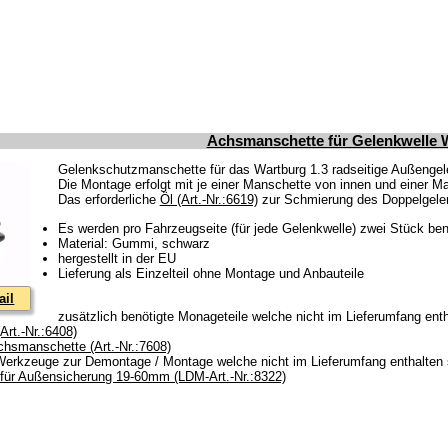
Achsmanschette für Gelenkwelle W1
Gelenkschutzmanschette für das Wartburg 1.3 radseitige Außengel
Die Montage erfolgt mit je einer Manschette von innen und einer 
Das erforderliche
Öl (Art.-Nr.:6619)
zur Schmierung des Doppelgelenke
Es werden pro Fahrzeugseite (für jede Gelenkwelle) zwei Stück ben
Material: Gummi, schwarz
hergestellt in der EU
Lieferung als Einzelteil ohne Montage und Anbauteile
ail
zusätzlich benötigte Monageteile welche nicht im Lieferumfang enth
rt.-Nr.:6408)
chsmanschette (Art.-Nr.:7608)
 Werkzeuge zur Demontage / Montage welche nicht im Lieferumfang enthalten 
für Außensicherung 19-60mm (LDM-Art.-Nr.:8322)