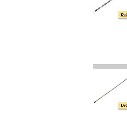
Det
Det