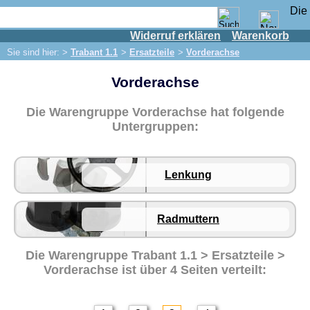
Widerruf erklären
Warenkorb
Shop
Sie sind hier: >
Trabant 1.1
>
Ersatzteile
>
Vorderachse
IFA Motor
Vorderachse
IFA-Fahrzeuge
Trabant 601
Die Warengruppe Vorderachse hat folgende
Trabant 1.1
Untergruppen:
Ersatzteile
Auspuff
Lenkung
Bremsen
Elektrik
Radmuttern
Beleuchtung
Die Warengruppe
Trabant 1.1 > Ersatzteile >
Motor
Vorderachse
ist über 4 Seiten verteilt:
Kühlsystem
Kupplung