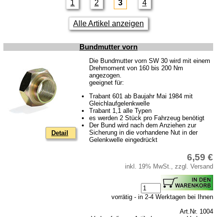
1
2
3
4
Vergaser
Zündung
Alle Artikel anzeigen
Zylinderkopf
Bundmutter vorn
Kraftstoffsystem
Die Bundmutter vorn SW 30 wird mit einem
Drehmoment von 160 bis 200 Nm
Getriebe
angezogen.
geeignet für:
Vorderachse
Trabant 601 ab Baujahr Mai 1984 mit
Lenkung
Gleichlaufgelenkwelle
Trabant 1,1 alle Typen
Radmuttern
es werden 2 Stück pro Fahrzeug benötigt
Der Bund wird nach dem Anziehen zur
Sicherung in die vorhandene Nut in der
Detail
Hinterachse
Gelenkwelle eingedrückt
Glasscheiben und Gummiprofile
6,59 €
Karosserie
inkl. 19% MwSt., zzgl. Versand
Zubehör
vorrätig - in 2-4 Werktagen bei Ihnen
Tuningteile
Art.Nr. 1004