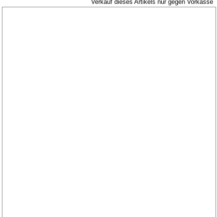
Wartburg 353
Verkauf dieses Artikels nur gegen Vorkasse
Wartburg 1.3
Barkas B 1000
Kugelgelenke, Zubehör
Skoda
Anhänger
Sonderanfertigungen
Glühlampen
KFZ-Leitungen & Zubehör
Werkstattbedarf
Vergaserdüsen
Pflegeprodukte
Wälzlager
Öle
Sonderposten