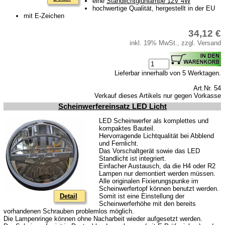
eine
Standlichtglühlampe 12V 4W
hochwertige Qualität, hergestellt in der EU
Kugelgelenke, Zubehör
mit E-Zeichen
Skoda
34,12 €
Anhänger
inkl. 19% MwSt., zzgl. Versand
Sonderanfertigungen
Glühlampen
Lieferbar innerhalb von 5 Werktagen.
KFZ-Leitungen & Zubehör
Art.Nr. 54
Verkauf dieses Artikels nur gegen Vorkasse
Werkstattbedarf
Scheinwerfereinsatz LED Licht
Vergaserdüsen
LED Scheinwerfer als komplettes und
kompaktes Bauteil.
Pflegeprodukte
Hervorragende Lichtqualität bei Abblend
und Fernlicht.
Wälzlager
Das Vorschaltgerät sowie das LED
Standlicht ist integriert.
Öle
Einfacher Austausch, da die H4 oder R2
Lampen nur demontiert werden müssen.
Sonderposten
Alle originalen Fixierungspunke im
Scheinwerfertopf können benutzt werden.
Service
Detail
Somit ist eine Einstellung der
Scheinwerferhöhe mit den bereits
AGB
vorhandenen Schrauben problemlos möglich.
Die Lampenringe können ohne Nacharbeit wieder aufgesetzt werden.