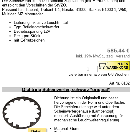
Datenschutz
Der Scheinwerfer ist in Deutschland zugelassen (mit E Prüfzeichen) und
entspicht den Vorschriften der StVZO.
Batterierücknahme
Passend für: Trabant, Trabant 1.1, Baraks B1000, Barkas B1000-1, W50,
Multicar, MZ Motorräder.
Downloads
Lieferung inklusive Leuchtmittel
Typ: Reflektorscheinwerfer
Versandkosten
Betriebsspanung 12V
Preis pro Stück!
Webtipps
mit E-Prüfzeichen
Impressum
585,44 €
Produktindex
inkl. 19% MwSt., zzgl. Versand
Suchfunktion
Warenkorb
Lieferbar innerhalb von 6-8 Wochen.
Art.Nr. 8132
Dichtring Scheinwerfer, schwarz *original*
Dichtung ist ein Originalteil und passt
hervorragend in der Form und Oberfläche.
Die Scheinferunterlage wird unter dem
Scheinwerfergehäuse (Lampentopf)
montiert. Ausführung mit Aussparung für
mechanische Leuchtweitenregulierung
Material: Gummi
Detail