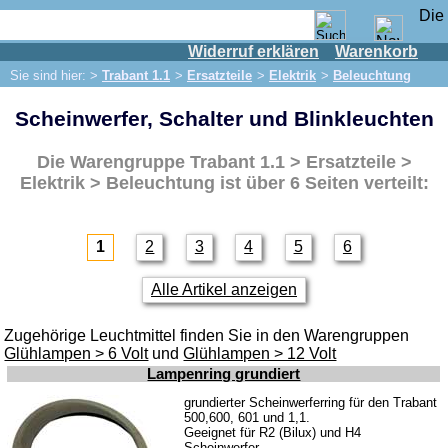
Widerruf erklären
Warenkorb
Shop
Sie sind hier: >
Trabant 1.1
>
Ersatzteile
>
Elektrik
>
Beleuchtung
IFA Motor
Scheinwerfer, Schalter und Blinkleuchten
IFA-Fahrzeuge
Trabant 601
Die Warengruppe
Trabant 1.1 > Ersatzteile >
Trabant 1.1
Elektrik > Beleuchtung
ist über 6 Seiten verteilt:
Ersatzteile
Auspuff
1
2
3
4
5
6
Bremsen
Alle Artikel anzeigen
Elektrik
Beleuchtung
Zugehörige Leuchtmittel finden Sie in den Warengruppen
Glühlampen > 6 Volt
und
Glühlampen > 12 Volt
Motor
Lampenring grundiert
Kühlsystem
grundierter Scheinwerferring für den Trabant
500,600, 601 und 1,1.
Kupplung
Geeignet für R2 (Bilux) und H4
Scheinwerfer.