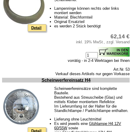
Vergaser
Lampenringe können rechts oder links
montiert werden
Zündung
Material: Blechformteil
Original Ersatzteil
Zylinderkopf
es werden 2 Stück benötigt
Detail
Kraftstoffsystem
62,14 €
inkl. 19% MwSt., zzgl. Versand
Getriebe
Vorderachse
Hinterachse
vorrätig - in 2-4 Werktagen bei Ihnen
Glasscheiben und Gummiprofile
Art.Nr. 53
Verkauf dieses Artikels nur gegen Vorkasse
Karosserie
Scheinwerfereinsatz H4
Zubehör
Scheinwerfereinsätze sind komplette
Bauteile.
Bestehend aus Streuscheibe (Glas) und
Tuningteile
mittels Kleber montiertem Refelktor.
Im Lieferumfang ist der Halter für die
Standlichtlampe / Parklichtlampe enthalten.
Wartburg 353
Lieferung ohne Leuchtmittel
Wartburg 1.3
Es wird jeweils eine
Glühlampe H4 12V
60/55W
sowie
Barkas B 1000
Detail