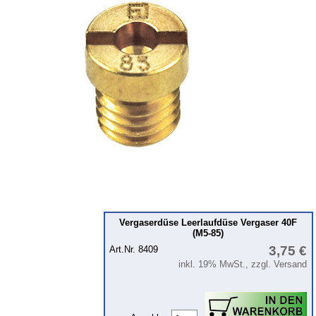
Kolben
Kühlsystem
Kupplung
Zündung
Zylinderkopf
Getriebe
Vorderachse
Hinterachse
Karosserie
Glasscheiben & Gummiprofile
Vergaserdüse Leerlaufdüse Vergaser 40F
Zubehör
(M5-85)
3,75 €
Art.Nr. 8409
Fußmatten
inkl. 19% MwSt., zzgl. Versand
Tuningteile
Wartburg 1.3