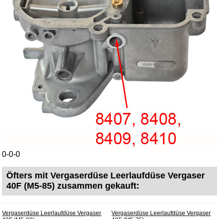
AGB
Datenschutz
Batterierücknahme
Downloads
Versandkosten
Webtipps
Impressum
Produktindex
Suchfunktion
Warenkorb
0-0-0
Öfters mit Vergaserdüse Leerlaufdüse Vergaser
40F (M5-85) zusammen gekauft:
Vergaserdüse Leerlaufdüse Vergaser
Vergaserdüse Leerlaufdüse Vergaser