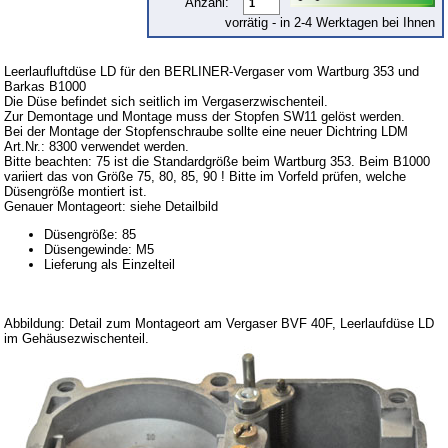
Anzahl:
Barkas B 1000
vorrätig - in 2-4 Werktagen bei Ihnen
Kugelgelenke, Zubehör
Leerlaufluftdüse LD für den BERLINER-Vergaser vom Wartburg 353 und
Skoda
Barkas B1000
Die Düse befindet sich seitlich im Vergaserzwischenteil.
Anhänger
Zur Demontage und Montage muss der Stopfen SW11 gelöst werden.
Bei der Montage der Stopfenschraube sollte eine neuer Dichtring LDM
Sonderanfertigungen
Art.Nr.: 8300 verwendet werden.
Bitte beachten: 75 ist die Standardgröße beim Wartburg 353. Beim B1000
Glühlampen
variiert das von Größe 75, 80, 85, 90 ! Bitte im Vorfeld prüfen, welche
Düsengröße montiert ist.
KFZ-Leitungen & Zubehör
Genauer Montageort: siehe Detailbild
Werkstattbedarf
Düsengröße: 85
Düsengewinde: M5
Vergaserdüsen
Lieferung als Einzelteil
Pflegeprodukte
Wälzlager
Abbildung: Detail zum Montageort am Vergaser BVF 40F, Leerlaufdüse LD
im Gehäusezwischenteil.
Öle
Sonderposten
Service