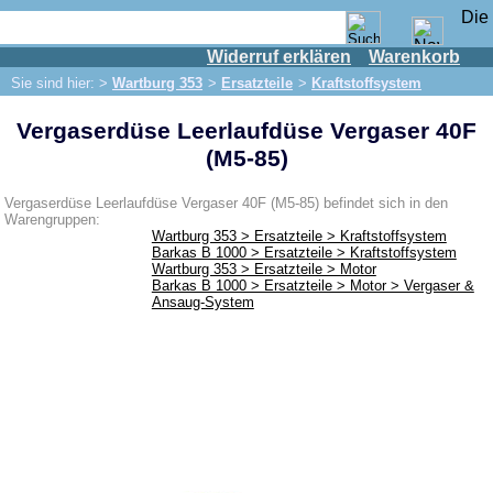
Widerruf erklären
Warenkorb
Shop
Sie sind hier: >
Wartburg 353
>
Ersatzteile
>
Kraftstoffsystem
IFA Motor
Vergaserdüse Leerlaufdüse Vergaser 40F
IFA-Fahrzeuge
(M5-85)
Trabant 601
Trabant 1.1
Vergaserdüse Leerlaufdüse Vergaser 40F (M5-85) befindet sich in den
Warengruppen:
Wartburg 353
Wartburg 353 > Ersatzteile > Kraftstoffsystem
Barkas B 1000 > Ersatzteile > Kraftstoffsystem
Ersatzteile
Wartburg 353 > Ersatzteile > Motor
Barkas B 1000 > Ersatzteile > Motor > Vergaser &
Auspuff
Ansaug-System
Bremsen
Elektrik
Beleuchtung
Kraftstoffsystem
Motor