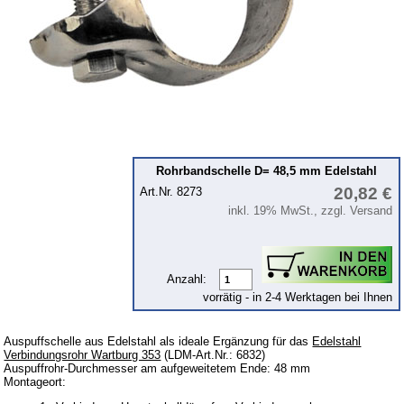
Drehzahlmesser
Elektrik
LDM-Design-Linie
Soundboards
Spoiler
Spurverbreiterung
Rohrbandschelle D= 48,5 mm Edelstahl
Tieferlegung - Fahrwerk
20,82 €
Art.Nr. 8273
Überrollbügel
inkl. 19% MwSt., zzgl. Versand
Überrollkäfig
Ventilkappen
Anzahl:
Fahrzeuge
vorrätig - in 2-4 Werktagen bei Ihnen
Trabant 1.1
Auspuffschelle aus Edelstahl als ideale Ergänzung für das
Edelstahl
Verbindungsrohr Wartburg 353
(LDM-Art.Nr.: 6832)
Wartburg 353
Auspuffrohr-Durchmesser am aufgeweitetem Ende: 48 mm
Montageort:
Wartburg 1.3