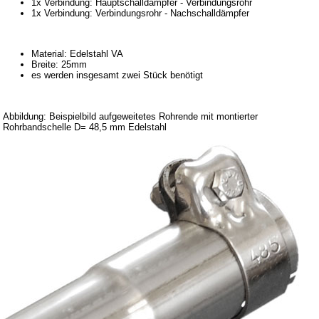
1x Verbindung: Hauptschalldämpfer - Verbindungsrohr
Barkas B 1000
1x Verbindung: Verbindungsrohr - Nachschalldämpfer
Kugelgelenke, Zubehör
Skoda
Material: Edelstahl VA
Breite: 25mm
Anhänger
es werden insgesamt zwei Stück benötigt
Sonderanfertigungen
Glühlampen
Abbildung: Beispielbild aufgeweitetes Rohrende mit montierter
Rohrbandschelle D= 48,5 mm Edelstahl
KFZ-Leitungen & Zubehör
Werkstattbedarf
Vergaserdüsen
Pflegeprodukte
Wälzlager
Öle
Sonderposten
Service
AGB