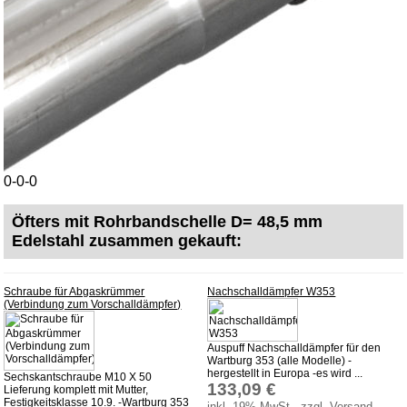
Datenschutz
Batterierücknahme
Downloads
Versandkosten
Webtipps
Impressum
0-0-0
Produktindex
Suchfunktion
Öfters mit Rohrbandschelle D= 48,5 mm
Warenkorb
Edelstahl zusammen gekauft:
Schraube für Abgaskrümmer
Nachschalldämpfer W353
(Verbindung zum Vorschalldämpfer)
Auspuff Nachschalldämpfer für den
Wartburg 353 (alle Modelle) -
hergestellt in Europa -es wird ...
Sechskantschraube M10 X 50
133,09 €
Lieferung komplett mit Mutter,
Festigkeitsklasse 10.9. -Wartburg 353
inkl. 19% MwSt., zzgl. Versand