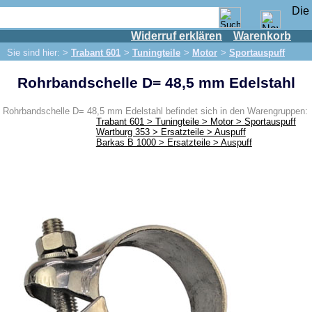
Widerruf erklären
Warenkorb
Shop
Sie sind hier: >
Trabant 601
>
Tuningteile
>
Motor
>
Sportauspuff
IFA Motor
Rohrbandschelle D= 48,5 mm Edelstahl
IFA-Fahrzeuge
Trabant 601
Rohrbandschelle D= 48,5 mm Edelstahl befindet sich in den Warengruppen:
Trabant 601 > Tuningteile > Motor > Sportauspuff
Ersatzteile
Wartburg 353 > Ersatzteile > Auspuff
Barkas B 1000 > Ersatzteile > Auspuff
Tuningteile
Motor
Sportauspuff
Kurbelwelle
Sportkupplung
Vergaser
Zündanlage
Bremsen