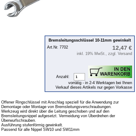
Wälzlager
Öle
Sonderposten
Service
Bremsleitungsschlüssel 10-11mm gewinkelt
AGB
12,47 €
Art.Nr. 7702
Datenschutz
inkl. 19% MwSt., zzgl. Versand
Batterierücknahme
Downloads
Anzahl:
Versandkosten
vorrätig - in 2-4 Werktagen bei Ihnen
Verkauf dieses Artikels nur gegen Vorkasse
Webtipps
Impressum
Offener Ringschlüssel mit Anschlag speziell für die Anwendung zur
Demontage oder Montage von Bremsleitungsverschraubungen.
Produktindex
Werkzeug wird direkt über die Leitung geschoben und auf den
Bremsleitungsnippel aufgesetzt. Vermeidung von Überdrehen der
Suchfunktion
Überwurfschrauben.
Ausführung stufenförmig gewinkelt.
Warenkorb
Passend für alle Nippel SW10 und SW11mm