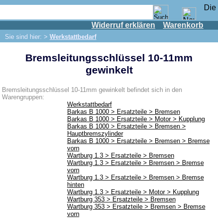
Widerruf erklären
Warenkorb
Shop
Sie sind hier: >
Werkstattbedarf
IFA Motor
Bremsleitungsschlüssel 10-11mm
IFA-Fahrzeuge
gewinkelt
Trabant 601
Trabant 1.1
Bremsleitungsschlüssel 10-11mm gewinkelt befindet sich in den
Warengruppen:
Wartburg 353
Werkstattbedarf
Barkas B 1000 > Ersatzteile > Bremsen
Wartburg 1.3
Barkas B 1000 > Ersatzteile > Motor > Kupplung
Barkas B 1000 > Ersatzteile > Bremsen >
Barkas B 1000
Hauptbremszylinder
Barkas B 1000 > Ersatzteile > Bremsen > Bremse
Kugelgelenke, Zubehör
vorn
Wartburg 1.3 > Ersatzteile > Bremsen
Skoda
Wartburg 1.3 > Ersatzteile > Bremsen > Bremse
vorn
Anhänger
Wartburg 1.3 > Ersatzteile > Bremsen > Bremse
hinten
Sonderanfertigungen
Wartburg 1.3 > Ersatzteile > Motor > Kupplung
Wartburg 353 > Ersatzteile > Bremsen
Glühlampen
Wartburg 353 > Ersatzteile > Bremsen > Bremse
vorn
KFZ-Leitungen & Zubehör