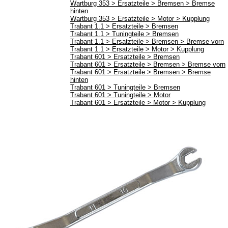
Wartburg 353 > Ersatzteile > Bremsen > Bremse
hinten
Werkstattbedarf
Wartburg 353 > Ersatzteile > Motor > Kupplung
Trabant 1.1 > Ersatzteile > Bremsen
Schlauchschellen
Trabant 1.1 > Tuningteile > Bremsen
Trabant 1.1 > Ersatzteile > Bremsen > Bremse vorn
Werkzeug
Trabant 1.1 > Ersatzteile > Motor > Kupplung
Trabant 601 > Ersatzteile > Bremsen
Schmierstoffe
Trabant 601 > Ersatzteile > Bremsen > Bremse vorn
Trabant 601 > Ersatzteile > Bremsen > Bremse
Befestigungselemente
hinten
Trabant 601 > Tuningteile > Bremsen
Tanksanierung
Trabant 601 > Tuningteile > Motor
Trabant 601 > Ersatzteile > Motor > Kupplung
Arbeitsschutz
Farben und Lacke
Zubehör
Korrosionsschutz
Bowdenzüge
Klebeverbindungen
Vergaserdüsen
Pflegeprodukte