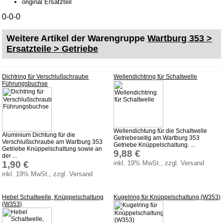
original Ersatzteil
Barkas B 1000
0-0-0
Kugelgelenke, Zubehör
Weitere Artikel der Warengruppe
Wartburg 353 >
Skoda
Ersatzteile > Getriebe
Anhänger
Sonderanfertigungen
Dichtring für Verschlußschraube
Wellendichtring für Schaltwelle
Glühlampen
Führungsbuchse
KFZ-Leitungen & Zubehör
Werkstattbedarf
Vergaserdüsen
Wellendichtung für die Schaltwelle
Aluminium Dichtung für die
Getriebeseitig am Wartburg 353
Verschlußschraube am Wartburg 353
Pflegeprodukte
Getriebe Knüppelschaltung. ...
Getriebe Knüppelschaltung sowie an
9,88 €
der ...
Wälzlager
1,90 €
inkl. 19% MwSt., zzgl. Versand
Öle
inkl. 19% MwSt., zzgl. Versand
Sonderposten
Hebel Schaltwelle, Knüppelschaltung
Kugelring für Knüppelschaltung (W353)
(W353)
Service