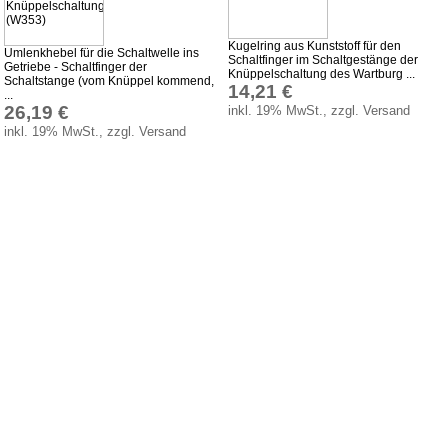
AGB
Datenschutz
Kugelring aus Kunststoff für den
Umlenkhebel für die Schaltwelle ins
Schaltfinger im Schaltgestänge der
Batterierücknahme
Getriebe - Schaltfinger der
Knüppelschaltung des Wartburg ...
Schaltstange (vom Knüppel kommend,
14,21 €
Downloads
...
26,19 €
inkl. 19% MwSt., zzgl. Versand
Versandkosten
inkl. 19% MwSt., zzgl. Versand
Webtipps
Impressum
Produktindex
Suchfunktion
Warenkorb