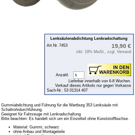
Kolben
Kühlsystem
Kupplung
Zündung
Lenksäulenabdichtung Lenkradschaltung
Zylinderkopf
19,90 €
Art.Nr. 7453
inkl. 19% MwSt., zzgl. Versand
Getriebe
Vorderachse
Hinterachse
Anzahl:
Karosserie
Lieferbar innerhalb von 6-8 Wochen.
Verkauf dieses Artikels nur gegen Vorkasse
Glasscheiben & Gummiprofile
Sach-Nr.: 53 01314 407
Zubehör
Gummiabdichtung und Führung für die Wartburg 353 Lenksäule mit
Fußmatten
Schaltrohrdurchführung.
Geeignet für Fahrzeuge mit Lenkradschaltung
Bitte beachten: Es handelt sich um ein Einzelteil ohne Kunststoffbuchse.
Tuningteile
Material: Gummi, schwarz
Wartburg 1.3
ohne Anbau und Montageteile