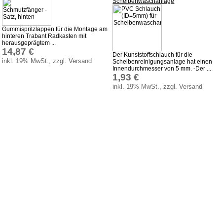
Scheibenwaschanlage
Glühlampen
KFZ-Leitungen & Zubehör
Gummispritzlappen für die Montage am
hinteren Trabant Radkasten mit
Werkstattbedarf
herausgeprägtem ...
14,87 €
Vergaserdüsen
Der Kunststoffschlauch für die
inkl. 19% MwSt., zzgl. Versand
Scheibenreinigungsanlage hat einen
Pflegeprodukte
Innendurchmesser von 5 mm. -Der ...
1,93 €
Wälzlager
inkl. 19% MwSt., zzgl. Versand
Öle
Sonderposten
Service
AGB
Datenschutz
Batterierücknahme
Downloads
Versandkosten
Webtipps