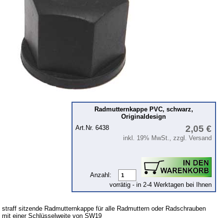
Lichtmaschine
Zündung
Beleuchtung
Kraftstoffsystem
Vergaser
Motor
Getriebe
Radmutternkappe PVC, schwarz,
Vorderachse
Originaldesign
2,05 €
Art.Nr. 6438
Hinterachse
inkl. 19% MwSt., zzgl. Versand
Glasscheiben & Gummiprofile
Scheibenwaschanlage
Anzahl:
Karosserie
vorrätig - in 2-4 Werktagen bei Ihnen
Zubehör
Anstecker
straff sitzende Radmutternkappe für alle Radmuttern oder Radschrauben
mit einer Schlüsselweite von SW19