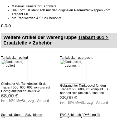
Fußmatten
Material: Kunststoff, schwarz
Die Form ist identisch mit den originalen Radmutternkappen vom
Schlüsselanhänger
Trabant 601
pro Rad werden 4 Stück benötigt
Schriftzüge
0-0-0
Ventilkappen
Weitere Artikel der Warengruppe
Trabant 601 >
Tuningteile
Ersatzteile > Zubehör
Fahrzeuge
Tankdeckel, poliert
Tankdeckel, gebraucht
Trabant 1.1
Wartburg 353
Wartburg 1.3
Barkas B 1000
Originaler Alu Tankdeckel für den
Gebrauchter Tankdeckel für den
Trabant 500, 600, 601 von uns auf
Trabant 500,600,601 komplett. Es
Kugelgelenke, Zubehör
Hochglanz poliert -inkusive ...
handelt sich um ein Ausbauteil. ...
68,00 €
38,00 €
Skoda
inkl. 19% MwSt., zzgl. Versand
inkl. 19% MwSt., zzgl. Versand
Anhänger
Sonderanfertigungen
Schmutzfänger - Satz, hinten
PVC Schlauch (ID=5mm) für