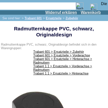
Widerruf erklären
Warenkorb
Shop
Sie sind hier: >
Trabant 601
>
Ersatzteile
>
Zubehör
IFA Motor
Radmutternkappe PVC, schwarz,
IFA-Fahrzeuge
Originaldesign
Trabant 601
Ersatzteile
Radmutternkappe PVC, schwarz, Originaldesign befindet sich in den
Warengruppen:
Auspuff
Trabant 601 > Ersatzteile > Zubehör
Trabant 601 > Ersatzteile > Vorderachse
Bremsen
Trabant 601 > Ersatzteile > Hinterachse >
Radmuttern
Bremse vorn
Trabant 1.1 > Ersatzteile > Vorderachse >
Radmuttern
Bremse hinten
Trabant 1.1 > Ersatzteile > Hinterachse
Bremsleitung
Hauptbremszylinder
Elektrik
Anlasser