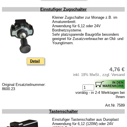
Motor
Einstufiger Zugschalter
Kolben
Kleiner Zugschalter zur Monage z.B. im
Kupplung
Amaturenbrett.
Anwendung für 6,12 oder 24V
Zündung
Bordnetzsysteme.
Sehr platzsparende Baugröße besonders
Kühlsystem
geeignet für Zusatzverbraucher an Old- und
Youngtimern.
Vergaser & Ansaug-System
Getriebe
Detail
Kraftstoffsystem
4,76 €
inkl. 19% MwSt., zzgl. Versand
Vorderachse
Hinterachse
Original Ersatzteilnummer:
8600.23
Glasscheiben & Gummiprofile
vorrätig - in 2-4 Werktagen bei
Ihnen
Karosserie
Art.Nr. 7589
Zubehör
Tastenschalter
Einstufiger Tastenschalter aus Duroplast
Kugelgelenke, Zubehör
Anwendung für 6,12 (120W) oder 24V