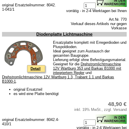
original Ersatzteilnummer: 8042.
1-041/1
vorrätig - in 2-4 Werktagen bei Ihnen
Art.Nr. 770
Verkauf dieses Artikels nur gegen
Vorkasse
Diodenplatte Lichtmaschine
Ersatzplatte komplett mit Erregerdioden und
Pluspoldioden.
Ideal geeignet zum Austausch der
gesamten Baugruppe.
Lieferung erfolgt ohne Befestigungsmaterial.
Geeignet für die
Drehstromlichtmaschine
12V Wartburg 353 und Barkas B1000 mit
Detail
integriertem Regler
und
Drehstromlichtmaschine 12V Wartburg 1.3, Trabant 1.1 und Barkas
B1000-1
.
original Ersatzteil
es wird eine Platte benötigt
48,90 €
inkl. 19% MwSt., zzgl. Versand
original Ersatzteilnummer: 8042.4-
410/1
vorrätig - in 2-4 Werktagen bei