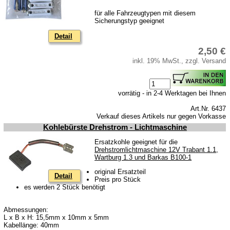
Batterierücknahme
für alle Fahrzeugtypen mit diesem
Downloads
Sicherungstyp geeignet
Versandkosten
Detail
Webtipps
2,50 €
inkl. 19% MwSt., zzgl. Versand
Impressum
Produktindex
vorrätig - in 2-4 Werktagen bei Ihnen
Suchfunktion
Art.Nr. 6437
Warenkorb
Verkauf dieses Artikels nur gegen Vorkasse
Kohlebürste Drehstrom - Lichtmaschine
Ersatzkohle geeignet für die
Drehstromlichtmaschine 12V Trabant 1.1,
Wartburg 1.3 und Barkas B100-1
original Ersatzteil
Detail
Preis pro Stück
es werden 2 Stück benötigt
Abmessungen:
L x B x H: 15,5mm x 10mm x 5mm
Kabellänge: 40mm