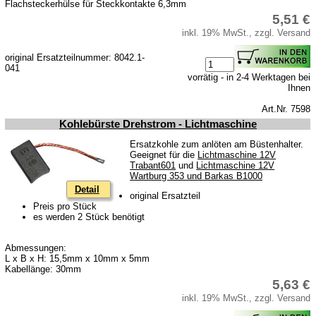
Flachsteckerhülse für Steckkontakte 6,3mm
5,51 €
inkl. 19% MwSt., zzgl. Versand
original Ersatzteilnummer: 8042.1-
041
vorrätig - in 2-4 Werktagen bei
Ihnen
Art.Nr. 7598
Kohlebürste Drehstrom - Lichtmaschine
Ersatzkohle zum anlöten am Büstenhalter.
Geeignet für die
Lichtmaschine 12V
Trabant601
und
Lichtmaschine 12V
Wartburg 353 und Barkas B1000
Detail
original Ersatzteil
Preis pro Stück
es werden 2 Stück benötigt
Abmessungen:
L x B x H: 15,5mm x 10mm x 5mm
Kabellänge: 30mm
5,63 €
inkl. 19% MwSt., zzgl. Versand