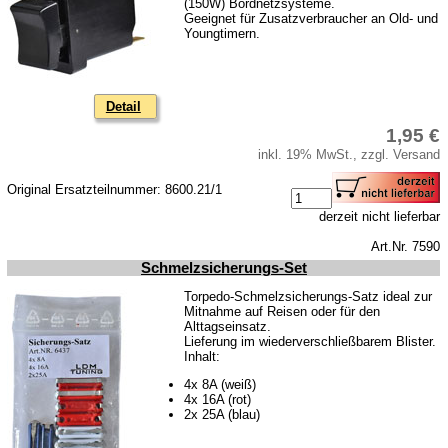
(150W) Bordnetzsysteme.
Skoda
Geeignet für Zusatzverbraucher an Old- und
Youngtimern.
Anhänger
Sonderanfertigungen
Detail
Glühlampen
1,95 €
KFZ-Leitungen & Zubehör
inkl. 19% MwSt., zzgl. Versand
Werkstattbedarf
Original Ersatzteilnummer: 8600.21/1
Vergaserdüsen
derzeit nicht lieferbar
Pflegeprodukte
Art.Nr. 7590
Wälzlager
Schmelzsicherungs-Set
Öle
Torpedo-Schmelzsicherungs-Satz ideal zur
Mitnahme auf Reisen oder für den
Sonderposten
Alttagseinsatz.
Lieferung im wiederverschließbarem Blister.
Inhalt:
Service
4x 8A (weiß)
AGB
4x 16A (rot)
2x 25A (blau)
Datenschutz