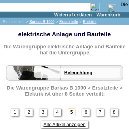
Widerruf erklären
Warenkorb
Shop
Sie sind hier: >
Barkas B 1000
>
Ersatzteile
>
Elektrik
IFA Motor
elektrische Anlage und Bauteile
IFA-Fahrzeuge
Trabant 601
Die Warengruppe elektrische Anlage und Bauteile
Trabant 1.1
hat die Untergruppe
Wartburg 353
Wartburg 1.3
Beleuchtung
Barkas B 1000
Ersatzteile
Die Warengruppe
Barkas B 1000 > Ersatzteile >
Elektrik
ist über 8 Seiten verteilt:
Auspuff
Bremsen
Elektrik
1
2
3
4
5
6
7
8
Beleuchtung
Alle Artikel anzeigen