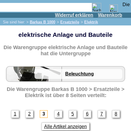
Widerruf erklären
Warenkorb
Shop
Sie sind hier: >
Barkas B 1000
>
Ersatzteile
>
Elektrik
IFA Motor
elektrische Anlage und Bauteile
IFA-Fahrzeuge
Trabant 601
Die Warengruppe elektrische Anlage und Bauteile
Trabant 1.1
hat die Untergruppe
Wartburg 353
Wartburg 1.3
Beleuchtung
Barkas B 1000
Ersatzteile
Die Warengruppe
Barkas B 1000 > Ersatzteile >
Elektrik
ist über 8 Seiten verteilt:
Auspuff
Bremsen
Elektrik
1
2
3
4
5
6
7
8
Beleuchtung
Alle Artikel anzeigen