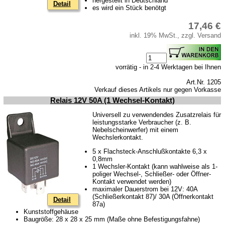
hergestellt in Deutschland
Batterierücknahme
Detail
es wird ein Stück benötgt
Downloads
17,46 €
Versandkosten
inkl. 19% MwSt., zzgl. Versand
Webtipps
Impressum
vorrätig - in 2-4 Werktagen bei Ihnen
Produktindex
Art.Nr. 1205
Verkauf dieses Artikels nur gegen Vorkasse
Suchfunktion
Relais 12V 50A (1 Wechsel-Kontakt)
Warenkorb
Universell zu verwendendes Zusatzrelais für
leistungsstarke Verbraucher (z. B.
Nebelscheinwerfer) mit einem
Wechslerkontakt.
5 x Flachsteck-Anschlußkontakte 6,3 x
0,8mm
1 Wechsler-Kontakt (kann wahlweise als 1-
poliger Wechsel-, Schließer- oder Öffner-
Kontakt verwendet werden)
maximaler Dauerstrom bei 12V: 40A
(Schließerkontakt 87)/ 30A (Öffnerkontakt
Detail
87a)
Kunststoffgehäuse
Baugröße: 28 x 28 x 25 mm (Maße ohne Befestigungsfahne)