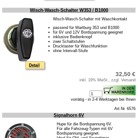
Motor
Wisch-Wasch-Schalter W353 / B1000
Kolben
Wisch-Wasch-Schalter mit Waschkontakt
Kupplung
passend für Wartburg 353 und B1000
Zündung
für 6V und 12V Bordspannung geeignet
inklusive Bedienknopf
Kühlsystem
zwei Schaltstufen
Drucktaster für Waschfunktion
Vergaser & Ansaug-System
ohne Intervall-Stufe
Getriebe
Detail
Kraftstoffsystem
32,50 €
inkl. 19% MwSt., zzgl. Versand
Vorderachse
Hinterachse
vorrätig - in 2-4 Werktagen bei Ihnen
Glasscheiben & Gummiprofile
Art.Nr. 6576
Karosserie
Signalhorn 6V
Zubehör
Hupe für die Bordspannung 6V.
Für alle Fahrzeug-Typen mit 6V
Bordspannung geeignet.
Kugelgelenke, Zubehör
Ideal für Old- und Youngtimer.