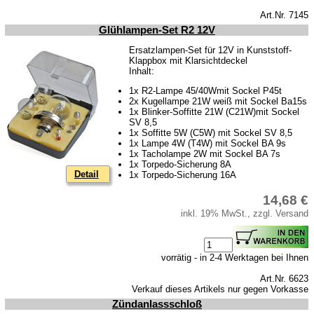
Art.Nr. 7145
Glühlampen-Set R2 12V
Ersatzlampen-Set für 12V in Kunststoff-
Klappbox mit Klarsichtdeckel
Inhalt:
1x R2-Lampe 45/40Wmit Sockel P45t
2x Kugellampe 21W weiß mit Sockel Ba15s
1x Blinker-Soffitte 21W (C21W)mit Sockel
SV 8,5
1x Soffitte 5W (C5W) mit Sockel SV 8,5
1x Lampe 4W (T4W) mit Sockel BA 9s
1x Tacholampe 2W mit Sockel BA 7s
1x Torpedo-Sicherung 8A
Detail
1x Torpedo-Sicherung 16A
14,68 €
inkl. 19% MwSt., zzgl. Versand
vorrätig - in 2-4 Werktagen bei Ihnen
Art.Nr. 6623
Verkauf dieses Artikels nur gegen Vorkasse
Zündanlassschloß