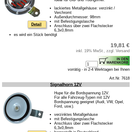
Skoda
lackiertes Metallgehäuse: verzinkt /
Verchromt
Anhänger
Außendurchmesser: 98mm
mit Befestigungslasche
Sonderanfertigungen
Detail
Anschluss über zwei Flachstecker
6,3x0,8mm
Glühlampen
es wird ein Stück benötgt
KFZ-Leitungen & Zubehör
19,81 €
Werkstattbedarf
inkl. 19% MwSt., zzgl. Versand
Vergaserdüsen
Pflegeprodukte
vorrätig - in 2-4 Werktagen bei Ihnen
Wälzlager
Art.Nr. 7618
Signalhorn 12V
Öle
Hupe für die Bordspannung 12V.
Sonderposten
Für alle Fahrzeug-Typen mit 12V
Bordspannung geeignet (Audi, VW, Opel,
Service
Ford, usw.).
verzinktes Metallgehäuse
AGB
mit Befestigungslasche
Anschluss über zwei Flachstecker
Datenschutz
6,3x0,8mm