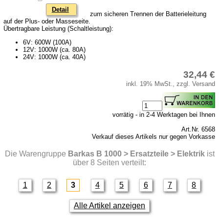
Detail
zum sicheren Trennen der Batterieleitung
auf der Plus- oder Masseseite.
Übertragbare Leistung (Schaltleistung):
6V: 600W (100A)
12V: 1000W (ca. 80A)
24V: 1000W (ca. 40A)
32,44 €
inkl. 19% MwSt., zzgl. Versand
vorrätig - in 2-4 Werktagen bei Ihnen
Art.Nr. 6568
Verkauf dieses Artikels nur gegen Vorkasse
Die Warengruppe
Barkas B 1000 > Ersatzteile > Elektrik
ist
über 8 Seiten verteilt:
1
2
3
4
5
6
7
8
Alle Artikel anzeigen