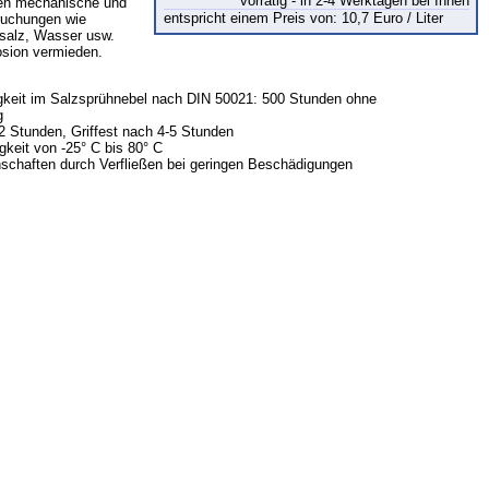
vorrätig - in 2-4 Werktagen bei Ihnen
en mechanische und
entspricht einem Preis von: 10,7 Euro / Liter
uchungen wie
usalz, Wasser usw.
osion vermieden.
gkeit im Salzsprühnebel nach DIN 50021: 500 Stunden ohne
g
2 Stunden, Griffest nach 4-5 Stunden
keit von -25° C bis 80° C
nschaften durch Verfließen bei geringen Beschädigungen