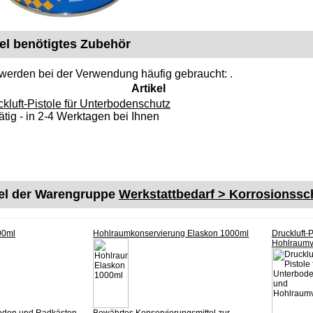
kel benötigtes Zubehör
 werden bei der Verwendung häufig gebraucht: .
Artikel
kluft-Pistole für Unterbodenschutz
ätig - in 2-4 Werktagen bei Ihnen
kel der Warengruppe
Werkstattbedarf > Korrosionssc
00ml
Hohlraumkonservierung Elaskon 1000ml
Druckluft-
Hohlraumv
boden und Radkästen
Bewährtes Konservierungsmittel zur