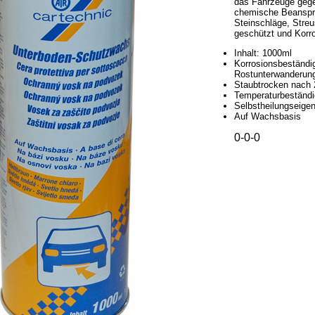
das Fahrzeuge geg
chemische Beanspr
Steinschläge, Stre
geschützt und Korr
Inhalt: 1000ml
Korrosionsbeständi
Rostunterwanderun
Staubtrocken nach 
Temperaturbeständig
Selbstheilungseige
Auf Wachsbasis
0-0-0