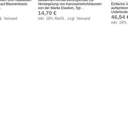
e auf Bitumenbasis.
Versiegelung von Karosseriehohlräumen
Einfache U
.
von der Marke Elaskon, Typ ...
aufspritze
14,70 €
Unterboden
46,54 
l. Versand
inkl. 19% MwSt., zzgl. Versand
inkl. 19%