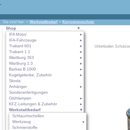
Sie sind hier: >
Werkstattbedarf
>
Korrosionsschutz
Shop
IFA Motor
IFA-Fahrzeuge
Trabant 601
Unterboden Schutzwa
Trabant 1.1
Wartburg 353
Wartburg 1.3
Barkas B 1000
Kugelgelenke, Zubehör
Skoda
Anhänger
Sonderanfertigungen
Glühlampen
KFZ-Leitungen & Zubehör
Werkstattbedarf
Schlauchschellen
Werkzeug
Schmierstoffe