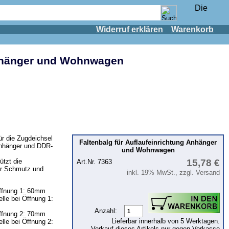
Widerruf erklären
Warenkorb
Anhänger und Wohnwagen
ür die Zugdeichsel
Faltenbalg für Auflaufeinrichtung Anhänger
nhänger und DDR-
und Wohnwagen
tzt die
15,78 €
Art.Nr. 7363
or Schmutz und
inkl. 19% MwSt., zzgl. Versand
ffnung 1: 60mm
lle bei Öffnung 1:
Anzahl:
ffnung 2: 70mm
Lieferbar innerhalb von 5 Werktagen.
lle bei Öffnung 2:
Verkauf dieses Artikels nur gegen Vorkasse