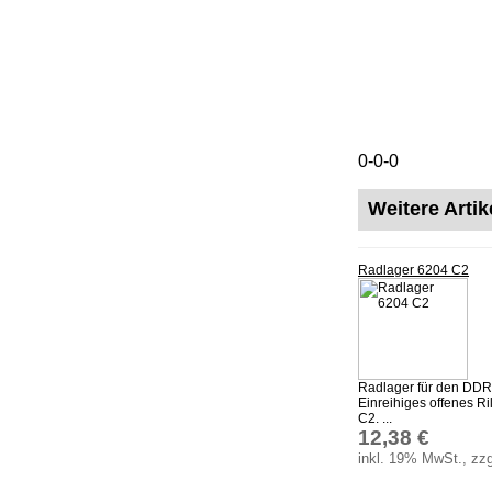
0-0-0
Weitere Arti
Radlager 6204 C2
Radlager für den DD
Einreihiges offenes R
C2. ...
12,38 €
inkl. 19% MwSt., zzg