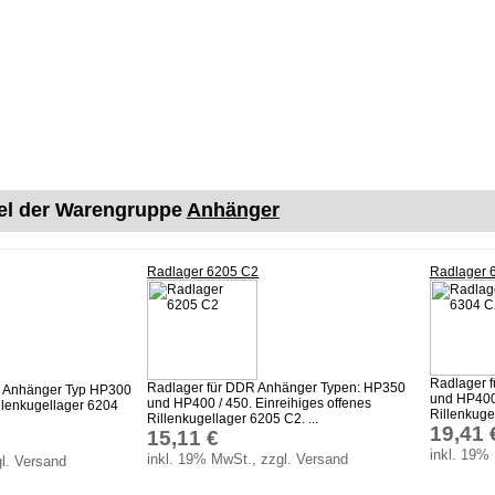
kel der Warengruppe
Anhänger
Radlager 6205 C2
Radlager 
Radlager 
Radlager für DDR Anhänger Typen: HP350
R Anhänger Typ HP300
und HP400 
und HP400 / 450. Einreihiges offenes
illenkugellager 6204
Rillenkugel
Rillenkugellager 6205 C2. ...
19,41 
15,11 €
inkl. 19%
inkl. 19% MwSt., zzgl. Versand
l. Versand