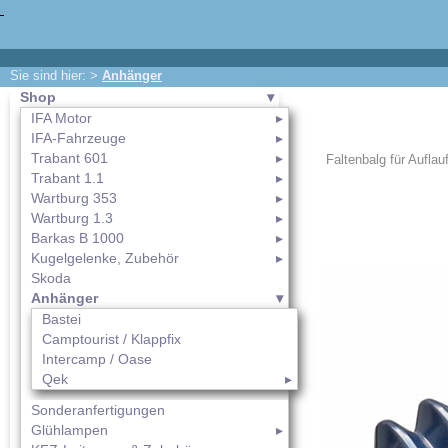
Sie sind hier: >
Anhänger
Shop
IFA Motor
IFA-Fahrzeuge
Trabant 601
Faltenbalg für Aufla
Trabant 1.1
Wartburg 353
Wartburg 1.3
Barkas B 1000
Kugelgelenke, Zubehör
Skoda
Anhänger
Bastei
Camptourist / Klappfix
Intercamp / Oase
Qek
Sonderanfertigungen
Glühlampen