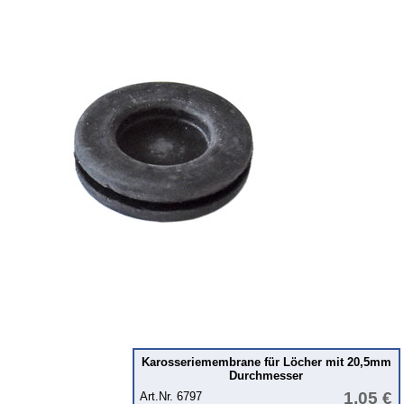
Lichtmaschine
Zündung
Beleuchtung
Kraftstoffsystem
Vergaser
Motor
Getriebe
Vorderachse
Hinterachse
Glasscheiben & Gummiprofile
Scheibenwaschanlage
Karosserie
Kotflügel
Karosseriemembrane für Löcher mit 20,5mm
Durchmesser
Radkasten
1,05 €
Art.Nr. 6797