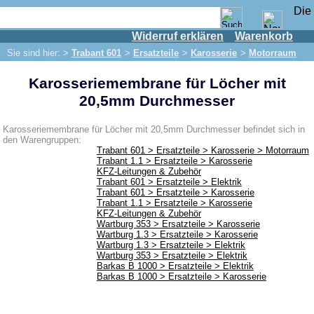
Widerruf erklären
Warenkorb
Shop
Sie sind hier: >
Trabant 601
>
Ersatzteile
>
Karosserie
>
Motorraum
IFA Motor
Karosseriemembrane für Löcher mit
IFA-Fahrzeuge
20,5mm Durchmesser
Trabant 601
Ersatzteile
Karosseriemembrane für Löcher mit 20,5mm Durchmesser befindet sich in
den Warengruppen:
Auspuff
Trabant 601 > Ersatzteile > Karosserie > Motorraum
Trabant 1.1 > Ersatzteile > Karosserie
Bremsen
KFZ-Leitungen & Zubehör
Trabant 601 > Ersatzteile > Elektrik
Bremse vorn
Trabant 601 > Ersatzteile > Karosserie
Trabant 1.1 > Ersatzteile > Karosserie
Bremse hinten
KFZ-Leitungen & Zubehör
Wartburg 353 > Ersatzteile > Karosserie
Bremsleitung
Wartburg 1.3 > Ersatzteile > Karosserie
Wartburg 1.3 > Ersatzteile > Elektrik
Hauptbremszylinder
Wartburg 353 > Ersatzteile > Elektrik
Barkas B 1000 > Ersatzteile > Elektrik
Barkas B 1000 > Ersatzteile > Karosserie
Elektrik
Anlasser