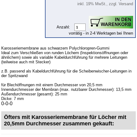
Stoßstange
inkl. 19% MwSt., zzgl. Versand
Türen
Motorraum
Anzahl:
Hecktür Kombi
vorrätig - in 2-4 Werktagen bei Ihnen
Innenraum
Karosseriemembrane aus schwarzem Polychloropren-Gummi
Zubehör
Ideal zum Verschließen von runden Löchern (Inspektionsöffnungen oder
ähnlichem) sowie als variable Kabeldurchführung für mehrere Leitungen
Anstecker
(teilweise auch mit Stecker)
Fußmatten
z.B. passend als Kabeldurchführung für die Scheibenwischer-Leitungen in
der Spritzwand
Schlüsselanhänger
für Blechöffnungen mit einem Durchmesser von 20,5 mm
Schriftzüge
Innendurchmesser der Membran (max. nutzbarer Durchmesser): 13,5 mm
Außendurchmesser (gesamt): 25 mm
Ventilkappen
Dicke: 7 mm
0-0-0
Tuningteile
Öfters mit Karosseriemembrane für Löcher mit
20,5mm Durchmesser zusammen gekauft:
Fahrzeuge
Trabant 1.1