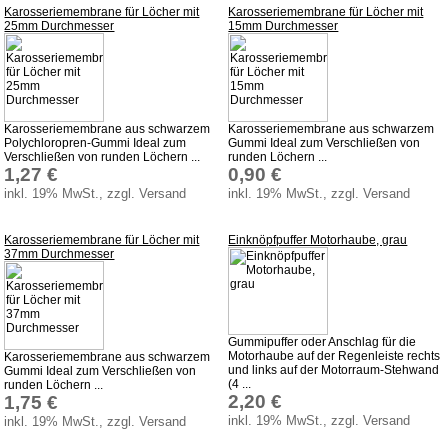
Karosseriemembrane für Löcher mit
Karosseriemembrane für Löcher mit
25mm Durchmesser
15mm Durchmesser
Wartburg 353
Wartburg 1.3
Barkas B 1000
Kugelgelenke, Zubehör
Karosseriemembrane aus schwarzem
Karosseriemembrane aus schwarzem
Polychloropren-Gummi Ideal zum
Gummi Ideal zum Verschließen von
Skoda
Verschließen von runden Löchern ...
runden Löchern ...
1,27 €
0,90 €
Anhänger
inkl. 19% MwSt., zzgl. Versand
inkl. 19% MwSt., zzgl. Versand
Sonderanfertigungen
Glühlampen
Karosseriemembrane für Löcher mit
Einknöpfpuffer Motorhaube, grau
37mm Durchmesser
KFZ-Leitungen & Zubehör
Werkstattbedarf
Vergaserdüsen
Gummipuffer oder Anschlag für die
Motorhaube auf der Regenleiste rechts
Pflegeprodukte
Karosseriemembrane aus schwarzem
und links auf der Motorraum-Stehwand
Gummi Ideal zum Verschließen von
(4 ...
runden Löchern ...
Wälzlager
2,20 €
1,75 €
Öle
inkl. 19% MwSt., zzgl. Versand
inkl. 19% MwSt., zzgl. Versand
Sonderposten