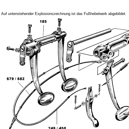
Fußmatten
Schlüsselanhänger
Auf untenstehender Explosionszeichnung ist das Fußhebelwerk abgebildet.
Schriftzüge
Ventilkappen
Tuningteile
Fahrzeuge
Trabant 1.1
Wartburg 353
Wartburg 1.3
Barkas B 1000
Kugelgelenke, Zubehör
Skoda
Anhänger
Sonderanfertigungen