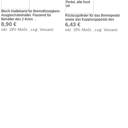
Impressum
Blech-Halteband für Bremsflüssigkeis-
Ausgleichsbehälter. Passend für
Rückzugsfeder für das Bremspedal
Produktindex
Behälter des 2-Kreis ...
sowie das Kupplungspedal des
8,90 €
6,43 €
Suchfunktion
inkl. 19% MwSt., zzgl. Versand
inkl. 19% MwSt., zzgl. Versand
Warenkorb