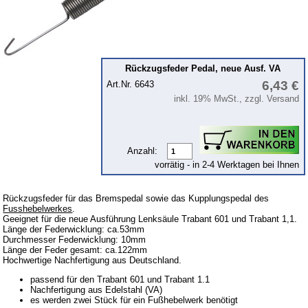
Lichtmaschine
Zündung
Beleuchtung
Rückzugsfeder Pedal, neue Ausf. VA
Kraftstoffsystem
6,43 €
Art.Nr. 6643
inkl. 19% MwSt., zzgl. Versand
Vergaser
Motor
Getriebe
Anzahl:
Vorderachse
vorrätig - in 2-4 Werktagen bei Ihnen
Hinterachse
Rückzugsfeder für das Bremspedal sowie das Kupplungspedal des
Glasscheiben & Gummiprofile
Fusshebelwerkes
.
Geeignet für die neue Ausführung Lenksäule Trabant 601 und Trabant 1,1.
Scheibenwaschanlage
Länge der Federwicklung: ca.53mm
Durchmesser Federwicklung: 10mm
Länge der Feder gesamt: ca.122mm
Karosserie
Hochwertige Nachfertigung aus Deutschland.
Zubehör
passend für den Trabant 601 und Trabant 1.1
Nachfertigung aus Edelstahl (VA)
Anstecker
es werden zwei Stück für ein Fußhebelwerk benötigt