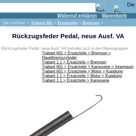
Widerruf erklären
Warenkorb
Shop
Sie sind hier: >
Trabant 601
>
Ersatzteile
>
Bremsen
>
IFA Motor
Hauptbremszylinder
Rückzugsfeder Pedal, neue Ausf. VA
IFA-Fahrzeuge
Trabant 601
Rückzugsfeder Pedal, neue Ausf. VA befindet sich in den Warengruppen:
Trabant 601 > Ersatzteile > Bremsen >
Ersatzteile
Hauptbremszylinder
Trabant 1.1 > Ersatzteile > Bremsen
Auspuff
Trabant 601 > Ersatzteile > Karosserie > Innenraum
Trabant 601 > Ersatzteile > Motor > Kupplung
Bremsen
Trabant 1.1 > Ersatzteile > Motor > Kupplung
Trabant 1.1 > Ersatzteile > Karosserie
Bremse vorn
Bremse hinten
Bremsleitung
Hauptbremszylinder
Elektrik
Anlasser