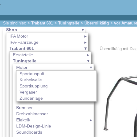
Sie sind hier: >
Trabant 601
>
Tuningteile
>
Überrollkäfig
>
vor Amature
Shop
IFA Motor
IFA-Fahrzeuge
Trabant 601
Überrollkäfig mit Dia
Ersatzteile
Tuningteile
Motor
Sportauspuff
Kurbelwelle
Sportkupplung
Vergaser
Zündanlage
Bremsen
Drehzahlmesser
Elektrik
LDM-Design-Linie
Soundboards