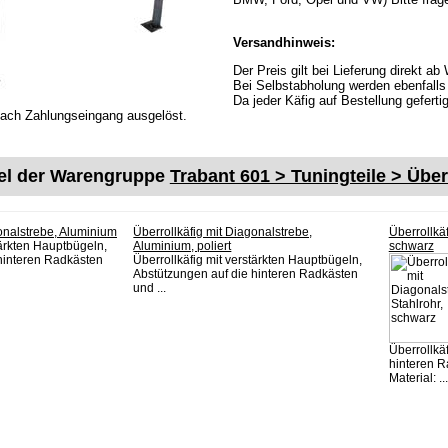
Versandhinweis:
Der Preis gilt bei Lieferung direkt 
Bei Selbstabholung werden ebenfalls 
Da jeder Käfig auf Bestellung gefert
nach Zahlungseingang ausgelöst.
kel der Warengruppe
Trabant 601 > Tuningteile > Über
gonalstrebe, Aluminium
Überrollkäfig mit Diagonalstrebe,
Überrollkäf
tärkten Hauptbügeln,
Aluminium, poliert
schwarz
hinteren Radkästen
Überrollkäfig mit verstärkten Hauptbügeln,
Abstützungen auf die hinteren Radkästen
und ...
Überrollkä
hinteren R
Material: ...