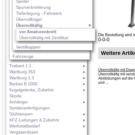
Spoiler
Spurverbreiterung
Tieferlegung - Fahrwerk
Überrollbügel
Überrollkäfig
vor Amaturenbrett
Die Bestellung wird 
Überrollkäfig mit Zertifikat
0-0-0
Ventilkappen
Weitere Arti
Fahrzeuge
Trabant 1.1
Überrollkäfig mit Dia
Wartburg 353
Überrollkäfig mit vers
Wartburg 1.3
Abstützungen auf die 
und ...
Barkas B 1000
Kugelgelenke, Zubehör
Skoda
Anhänger
Sonderanfertigungen
Glühlampen
KFZ-Leitungen & Zubehör
Werkstattbedarf
Vergaserdüsen