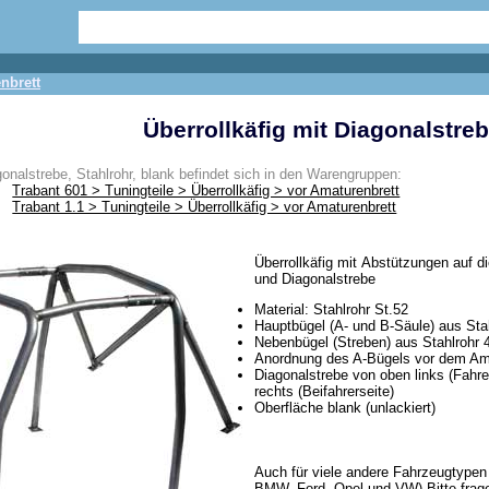
nbrett
Überrollkäfig mit Diagonalstreb
gonalstrebe, Stahlrohr, blank befindet sich in den Warengruppen:
Trabant 601 > Tuningteile > Überrollkäfig > vor Amaturenbrett
Trabant 1.1 > Tuningteile > Überrollkäfig > vor Amaturenbrett
Überrollkäfig mit Abstützungen auf d
und Diagonalstrebe
Material: Stahlrohr St.52
Hauptbügel (A- und B-Säule) aus St
Nebenbügel (Streben) aus Stahlrohr
Anordnung des A-Bügels vor dem Am
Diagonalstrebe von oben links (Fahre
rechts (Beifahrerseite)
Oberfläche blank (unlackiert)
Auch für viele andere Fahrzeugtypen l
BMW, Ford, Opel und VW) Bitte frage