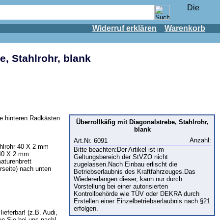
Widerruf erklären
Warenkorb
e, Stahlrohr, blank
ie hinteren Radkästen
Überrollkäfig mit Diagonalstrebe, Stahlrohr,
blank
Anzahl:
Art.Nr. 6091
ahlrohr 40 X 2 mm
Bitte beachten:Der Artikel ist im
 40 X 2 mm
Geltungsbereich der StVZO nicht
aturenbrett
zugelassen.Nach Einbau erlischt die
rseite) nach unten
Betriebserlaubnis des Kraftfahrzeuges.Das
Wiedererlangen dieser, kann nur durch
Vorstellung bei einer autorisierten
Kontrollbehörde wie TÜV oder DEKRA durch
Erstellen einer Einzelbetriebserlaubnis nach §21
erfolgen.
ieferbar! (z.B. Audi,
n Sie bei uns nach!