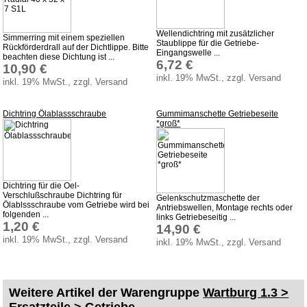
Wellendichtring mit zusätzlicher
Simmerring mit einem speziellen
Staublippe für die Getriebe-
Rückförderdrall auf der Dichtlippe. Bitte
Eingangswelle ...
beachten diese Dichtung ist ...
6,72 €
10,90 €
inkl. 19% MwSt., zzgl. Versand
inkl. 19% MwSt., zzgl. Versand
Dichtring Ölablassschraube
Gummimanschette Getriebeseite
*groß*
Dichtring für die Oel-
Verschlußschraube Dichtring für
Gelenkschutzmaschette der
Ölablssschraube vom Getriebe wird bei
Antriebswellen, Montage rechts oder
folgenden ...
links Getriebeseitig ...
1,20 €
14,90 €
inkl. 19% MwSt., zzgl. Versand
inkl. 19% MwSt., zzgl. Versand
Weitere Artikel der Warengruppe
Wartburg 1.3 >
Ersatzteile > Getriebe