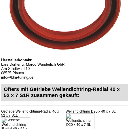
Downloads
Versandkosten
Webtipps
Impressum
Produktindex
Suchfunktion
Warenkorb
Herstellerkontakt:
Lars Dörfler u. Marco Wunderlich GbR
Am Stadtwald 10
08525 Plauen
info@ldm-tuning.de
Öfters mit Getriebe Wellendichtring-Radial 40 x
52 x 7 S1R zusammen gekauft:
Getriebe Wellendichtring-Radial 40 x
Wellendichtring D20 x 40 x 7 SL
52 x 7 S1L