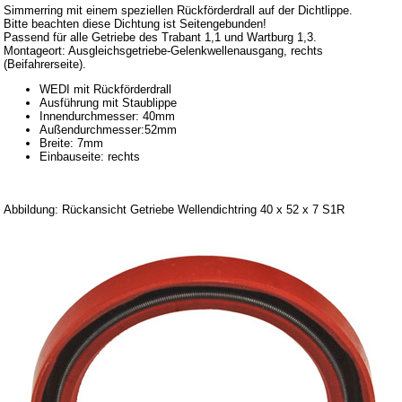
Simmerring mit einem speziellen Rückförderdrall auf der Dichtlippe.
Anhänger
Bitte beachten diese Dichtung ist Seitengebunden!
Passend für alle Getriebe des Trabant 1,1 und Wartburg 1,3.
Sonderanfertigungen
Montageort: Ausgleichsgetriebe-Gelenkwellenausgang, rechts
(Beifahrerseite).
Glühlampen
WEDI mit Rückförderdrall
KFZ-Leitungen & Zubehör
Ausführung mit Staublippe
Innendurchmesser: 40mm
Werkstattbedarf
Außendurchmesser:52mm
Breite: 7mm
Vergaserdüsen
Einbauseite: rechts
Pflegeprodukte
Wälzlager
Abbildung: Rückansicht Getriebe Wellendichtring 40 x 52 x 7 S1R
Öle
Sonderposten
Service
AGB
Datenschutz
Batterierücknahme