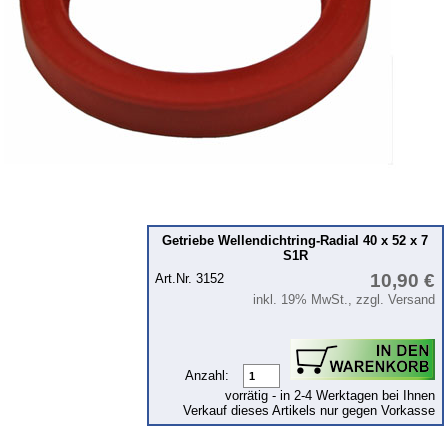
Kühlsystem
Kupplung
Zündung
Zylinderkopf
Kraftstoffsystem
Getriebe
Vorderachse
Hinterachse
Getriebe Wellendichtring-Radial 40 x 52 x 7
S1R
Karosserie
10,90 €
Art.Nr. 3152
Zubehör
inkl. 19% MwSt., zzgl. Versand
Tuningteile
Anzahl:
Barkas B 1000
vorrätig - in 2-4 Werktagen bei Ihnen
Kugelgelenke, Zubehör
Verkauf dieses Artikels nur gegen Vorkasse
Skoda