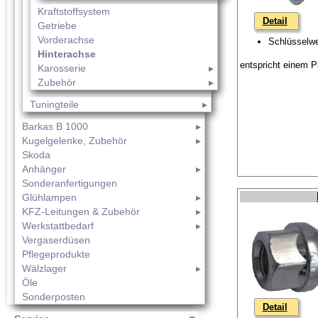
Kraftstoffsystem
Detail
Getriebe
Vorderachse
Schlüsselw
Hinterachse
entspricht einem P
Karosserie
Zubehör
Tuningteile
Barkas B 1000
Kugelgelenke, Zubehör
Skoda
Anhänger
Sonderanfertigungen
Glühlampen
KFZ-Leitungen & Zubehör
Werkstattbedarf
Vergaserdüsen
Pflegeprodukte
Wälzlager
Öle
Sonderposten
Detail