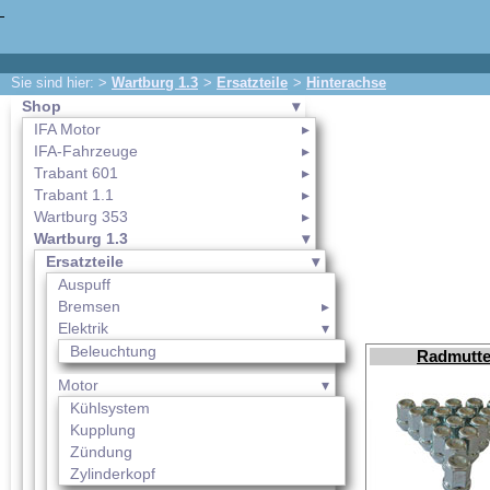
Sie sind hier: >
Wartburg 1.3
>
Ersatzteile
>
Hinterachse
Shop
IFA Motor
IFA-Fahrzeuge
Trabant 601
Trabant 1.1
Wartburg 353
Wartburg 1.3
Ersatzteile
Auspuff
Bremsen
Elektrik
Beleuchtung
Radmutte
Motor
Kühlsystem
Kupplung
Zündung
Zylinderkopf