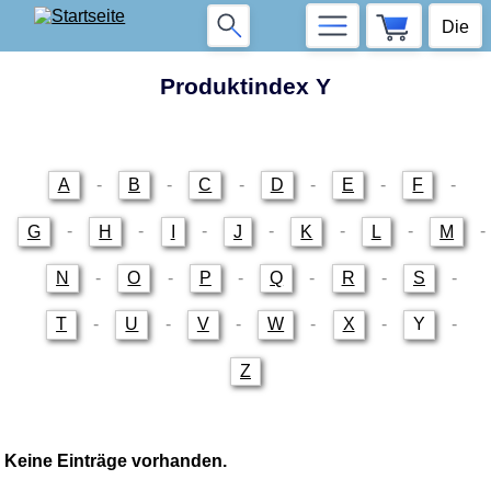
Produktindex Y
A
-
B
-
C
-
D
-
E
-
F
-
G
-
H
-
I
-
J
-
K
-
L
-
M
-
N
-
O
-
P
-
Q
-
R
-
S
-
T
-
U
-
V
-
W
-
X
-
Y
-
Z
Keine Einträge vorhanden.