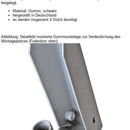
beigelegt.
Downloads
Material: Gummi, schwarz
hergestellt in Deutschland
Versandkosten
es werden insgesamt 4 Stück benötigt
Webtipps
Impressum
Abbildung: Detailbild montierte Gummiunterlage zur Verdeutlichung des
Montageplatzes (Federdom oben).
Produktindex
Suchfunktion
Warenkorb