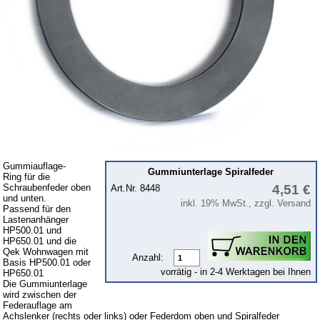
Intercamp / Oase
Qek
Sonderanfertigungen
Glühlampen
KFZ-Leitungen & Zubehör
Werkstattbedarf
Vergaserdüsen
Pflegeprodukte
Gummiauflage-
Gummiunterlage Spiralfeder
Ring für die
Wälzlager
Schraubenfeder oben
4,51 €
Art.Nr. 8448
und unten.
Öle
inkl. 19% MwSt., zzgl. Versand
Passend für den
Lastenanhänger
Sonderposten
HP500.01 und
HP650.01 und die
Service
Qek Wohnwagen mit
Anzahl:
Basis HP500.01 oder
vorrätig - in 2-4 Werktagen bei Ihnen
HP650.01
AGB
Die Gummiunterlage
wird zwischen der
Datenschutz
Federauflage am
Achslenker (rechts oder links) oder Federdom oben und Spiralfeder
Batterierücknahme