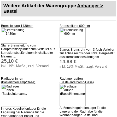
Weitere Artikel der Warengruppe
Anhänger >
Downloads
Bastei
Versandkosten
Webtipps
Bremsleitung 1430mm
Bremsleitung 600mm
Impressum
Produktindex
Suchfunktion
Starre Bremsleitung vom
Hauptbremszylinder zum Verteiler aus
Starres Bremsrohr vom 3-fach Verteiler
korrosionsbeständigem Nickelkupfer
Warenkorb
zur Achse rechts oder links. Hergesetllt
Material ...
aus korrosionsbeständigem ...
25,10 €
14,88 €
inkl. 19% MwSt., zzgl. Versand
inkl. 19% MwSt., zzgl. Versand
Radlager innen
Radlager außen
(Bastei/Intercamp/Oase)
(Bastei/Intercamp/Oase)
Äußeres Kegelrollenlager für die
Inneres Kegelrollenlager für die
Lagerung der Radnabe für die
Lagerung der Radnabe für die
Wohnanhänger Bastei und ...
Wohnanhänger Bastei und ...