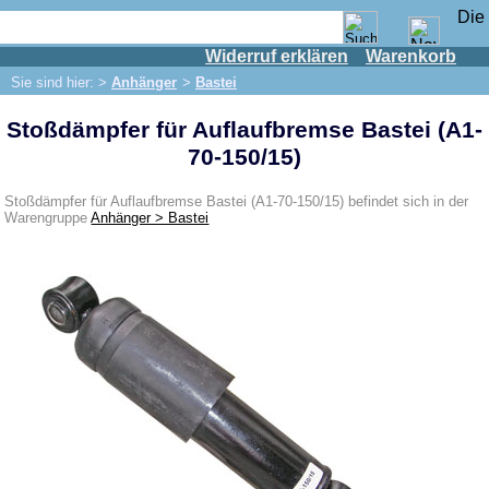
Widerruf erklären
Warenkorb
Shop
Sie sind hier: >
Anhänger
>
Bastei
IFA Motor
Stoßdämpfer für Auflaufbremse Bastei (A1-
IFA-Fahrzeuge
70-150/15)
Trabant 601
Trabant 1.1
Stoßdämpfer für Auflaufbremse Bastei (A1-70-150/15) befindet sich in der
Warengruppe
Anhänger > Bastei
Wartburg 353
Wartburg 1.3
Barkas B 1000
Kugelgelenke, Zubehör
Skoda
Anhänger
Bastei
Camptourist / Klappfix