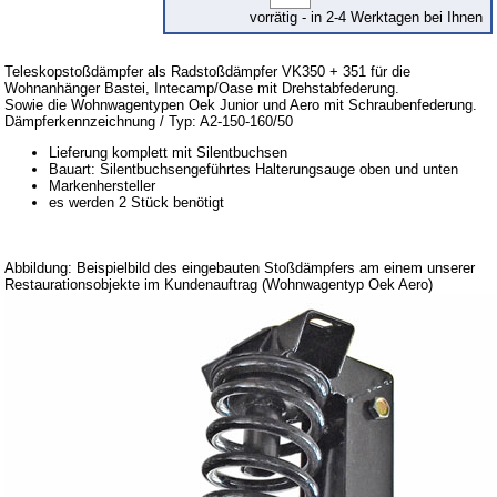
vorrätig - in 2-4 Werktagen bei Ihnen
Downloads
Versandkosten
Teleskopstoßdämpfer als Radstoßdämpfer VK350 + 351 für die
Wohnanhänger Bastei, Intecamp/Oase mit Drehstabfederung.
Webtipps
Sowie die Wohnwagentypen Oek Junior und Aero mit Schraubenfederung.
Dämpferkennzeichnung / Typ: A2-150-160/50
Impressum
Lieferung komplett mit Silentbuchsen
Produktindex
Bauart: Silentbuchsengeführtes Halterungsauge oben und unten
Markenhersteller
Suchfunktion
es werden 2 Stück benötigt
Warenkorb
Abbildung: Beispielbild des eingebauten Stoßdämpfers am einem unserer
Restaurationsobjekte im Kundenauftrag (Wohnwagentyp Oek Aero)