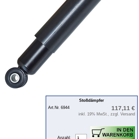
Intercamp / Oase
Qek
Sonderanfertigungen
Glühlampen
KFZ-Leitungen & Zubehör
Werkstattbedarf
Vergaserdüsen
Pflegeprodukte
Wälzlager
Öle
Sonderposten
Stoßdämpfer
117,11 €
Art.Nr. 6944
Service
inkl. 19% MwSt., zzgl. Versand
AGB
Datenschutz
Batterierücknahme
Anzahl: