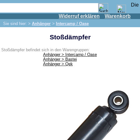
Widerruf erklären
Warenkorb
Shop
Sie sind hier: >
Anhänger
>
Intercamp / Oase
IFA Motor
Stoßdämpfer
IFA-Fahrzeuge
Trabant 601
Stoßdämpfer befindet sich in den Warengruppen:
Anhänger > Intercamp / Oase
Trabant 1.1
Anhänger > Bastei
Anhänger > Qek
Wartburg 353
Wartburg 1.3
Barkas B 1000
Kugelgelenke, Zubehör
Skoda
Anhänger
Bastei
Camptourist / Klappfix