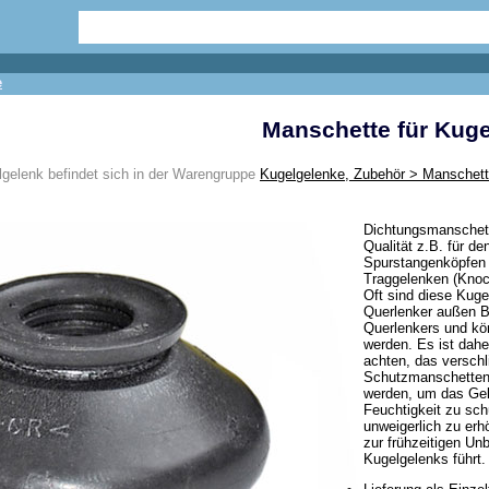
e
Manschette für Kuge
lgelenk befindet sich in der Warengruppe
Kugelgelenke, Zubehör > Manschett
Dichtungsmanschett
Qualität z.B. für d
Spurstangenköpfen 
Traggelenken (Kno
Oft sind diese Kug
Querlenker außen B
Querlenkers und kön
werden. Es ist dahe
achten, das verschl
Schutzmanschetten
werden, um das Ge
Feuchtigkeit zu sc
unweigerlich zu er
zur frühzeitigen Un
Kugelgelenks führt.