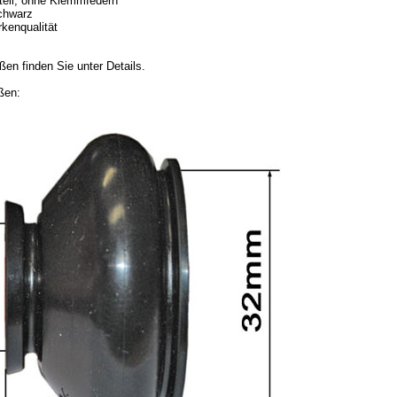
lteil, ohne Klemmfedern
chwarz
kenqualität
en finden Sie unter Details.
ßen: