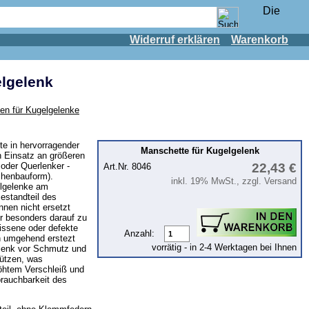
Widerruf erklären
Warenkorb
lgelenk
en für Kugelgelenke
e in hervorragender
Manschette für Kugelgelenk
en Einsatz an größeren
oder Querlenker -
22,43 €
Art.Nr. 8046
chenbauform).
inkl. 19% MwSt., zzgl. Versand
elgelenke am
estandteil des
nen nicht ersetzt
r besonders darauf zu
issene oder defekte
Anzahl:
 umgehend erstezt
vorrätig - in 2-4 Werktagen bei Ihnen
lenk vor Schmutz und
hützen, was
höhtem Verschleiß und
brauchbarkeit des