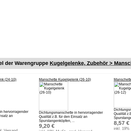
kel der Warengruppe
Kugelgelenke, Zubehör > Mansch
nk (24-10)
Manschette Kugelgelenk (26-10)
Manschett
Dichtungsm
in hervorragender
Dichtungsmanschette in hervorragender
Qualität z.
insatz an
Qualität z.B. für den Einsatz an
Spurstange
Spurstangenköpfen, ...
8,57 €
9,20 €
inkl. 19%
l. Versand