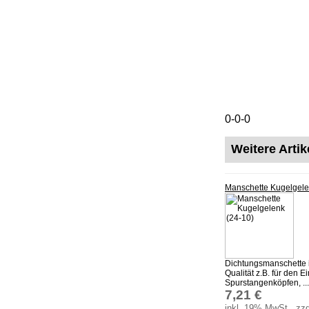
0-0-0
Weitere Arti
Manschette Kugelgele
Dichtungsmanschette 
Qualität z.B. für den E
Spurstangenköpfen, ...
7,21 €
inkl. 19% MwSt., zzg