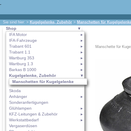
Sie sind hier: >
Kugelgelenke, Zubehör
>
Manschetten für Kugelgelenk
Shop
IFA Motor
IFA-Fahrzeuge
Trabant 601
Manschette für Kuge
Trabant 1.1
Wartburg 353
Wartburg 1.3
Barkas B 1000
Kugelgelenke, Zubehör
Manschetten für Kugelgelenke
Skoda
Anhänger
Sonderanfertigungen
Glühlampen
KFZ-Leitungen & Zubehör
Werkstattbedarf
Vergaserdüsen