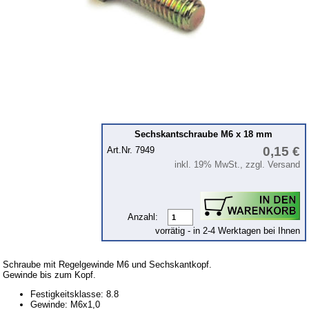
Werkstattbedarf
Schlauchschellen
Werkzeug
Schmierstoffe
Befestigungselemente
Schrauben metrisch
Sechskantschraube M6 x 18 mm
Schrauben metrisch fein
0,15 €
Art.Nr. 7949
inkl. 19% MwSt., zzgl. Versand
Muttern
Unterlegescheiben
Feder-, Well- und Zahnscheiben
Anzahl:
Blindnieten
vorrätig - in 2-4 Werktagen bei Ihnen
Splinte
Schraube mit Regelgewinde M6 und Sechskantkopf.
Gewinde bis zum Kopf.
Tanksanierung
Festigkeitsklasse: 8.8
Arbeitsschutz
Gewinde: M6x1,0