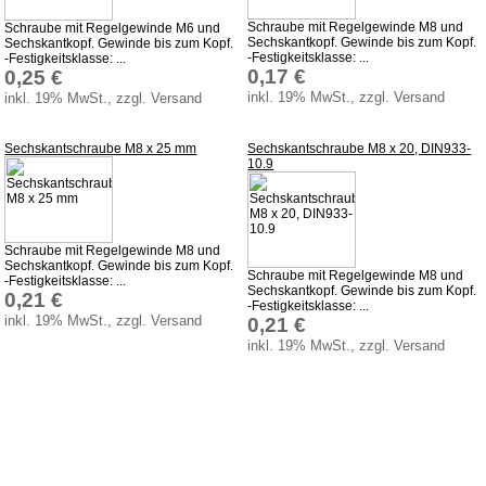
Downloads
Schraube mit Regelgewinde M8 und
Schraube mit Regelgewinde M6 und
Versandkosten
Sechskantkopf. Gewinde bis zum Kopf.
Sechskantkopf. Gewinde bis zum Kopf.
-Festigkeitsklasse: ...
-Festigkeitsklasse: ...
0,17 €
0,25 €
Webtipps
inkl. 19% MwSt., zzgl. Versand
inkl. 19% MwSt., zzgl. Versand
Impressum
Produktindex
Sechskantschraube M8 x 25 mm
Sechskantschraube M8 x 20, DIN933-
10.9
Suchfunktion
Warenkorb
Schraube mit Regelgewinde M8 und
Sechskantkopf. Gewinde bis zum Kopf.
Schraube mit Regelgewinde M8 und
-Festigkeitsklasse: ...
Sechskantkopf. Gewinde bis zum Kopf.
0,21 €
-Festigkeitsklasse: ...
inkl. 19% MwSt., zzgl. Versand
0,21 €
inkl. 19% MwSt., zzgl. Versand