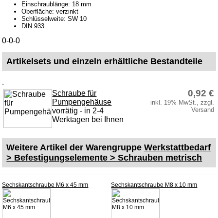
Einschraublänge: 18 mm
Farben und Lacke
Oberfläche: verzinkt
Schlüsselweite: SW 10
Zubehör
DIN 933
Korrosionsschutz
0-0-0
Bowdenzüge
Artikelsets und einzeln erhältliche Bestandteile
Klebeverbindungen
.
Vergaserdüsen
0,92 €
Schraube für
Pflegeprodukte
Pumpengehäuse
inkl. 19% MwSt., zzgl.
Versand
vorrätig - in 2-4
Wälzlager
Werktagen bei Ihnen
Öle
Sonderposten
Weitere Artikel der Warengruppe
Werkstattbedarf
> Befestigungselemente > Schrauben metrisch
Service
AGB
Sechskantschraube M6 x 45 mm
Sechskantschraube M8 x 10 mm
Datenschutz
Batterierücknahme