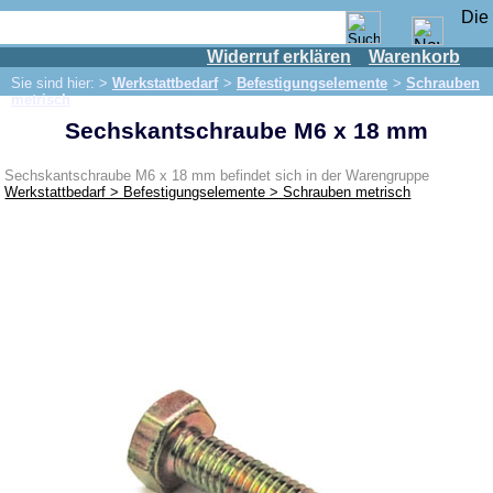
Widerruf erklären
Warenkorb
Shop
Sie sind hier: >
Werkstattbedarf
>
Befestigungselemente
>
Schrauben
IFA Motor
metrisch
Sechskantschraube M6 x 18 mm
IFA-Fahrzeuge
Trabant 601
Sechskantschraube M6 x 18 mm befindet sich in der Warengruppe
Werkstattbedarf > Befestigungselemente > Schrauben metrisch
Trabant 1.1
Wartburg 353
Wartburg 1.3
Barkas B 1000
Kugelgelenke, Zubehör
Skoda
Anhänger
Sonderanfertigungen
Glühlampen
KFZ-Leitungen & Zubehör