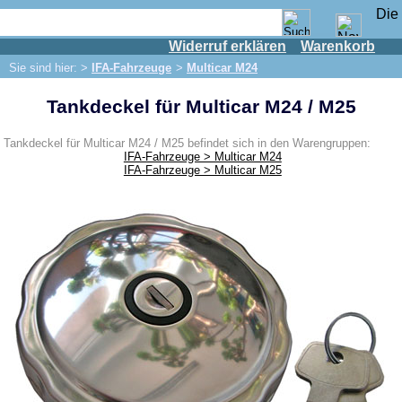
Widerruf erklären
Warenkorb
Shop
Sie sind hier: >
IFA-Fahrzeuge
>
Multicar M24
IFA Motor
Tankdeckel für Multicar M24 / M25
IFA-Fahrzeuge
Framo
Tankdeckel für Multicar M24 / M25 befindet sich in den Warengruppen:
IFA-Fahrzeuge > Multicar M24
P70 / F8 / F9
IFA-Fahrzeuge > Multicar M25
W50/L60
Trabant 500/600
Wartburg 311 / 312 / 313
Multicar M22
Multicar M24
Achse
Bremsanlage
Elektrik