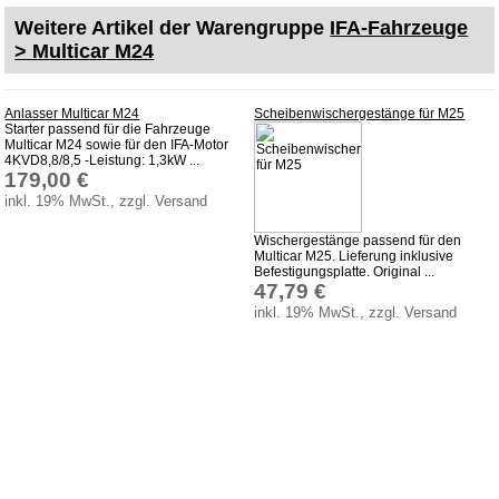
Weitere Artikel der Warengruppe
IFA-Fahrzeuge
KFZ-Leitungen & Zubehör
> Multicar M24
Werkstattbedarf
Vergaserdüsen
Anlasser Multicar M24
Scheibenwischergestänge für M25
Pflegeprodukte
Starter passend für die Fahrzeuge
Multicar M24 sowie für den IFA-Motor
4KVD8,8/8,5 -Leistung: 1,3kW ...
Wälzlager
179,00 €
Öle
inkl. 19% MwSt., zzgl. Versand
Sonderposten
Wischergestänge passend für den
Multicar M25. Lieferung inklusive
Befestigungsplatte. Original ...
Service
47,79 €
AGB
inkl. 19% MwSt., zzgl. Versand
Datenschutz
Batterierücknahme
Downloads
Versandkosten
Webtipps