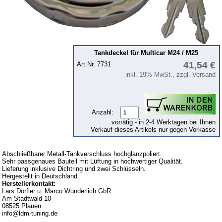
Karosserie
Motor - Getriebe
Multicar M25
Multicar M26
Tankdeckel für Multicar M24 / M25
41,54 €
Art.Nr. 7731
Multicar M27
inkl. 19% MwSt., zzgl. Versand
Trabant 601
Trabant 1.1
Anzahl:
Wartburg 353
vorrätig - in 2-4 Werktagen bei Ihnen
Verkauf dieses Artikels nur gegen Vorkasse
Wartburg 1.3
Barkas B 1000
Abschließbarer Metall-Tankverschluss hochglanzpoliert.
Kugelgelenke, Zubehör
Sehr passgenaues Bauteil mit Lüftung in hochwertiger Qualität.
Lieferung inklusive Dichtring und zwei Schlüsseln.
Skoda
Hergestellt in Deutschland
Herstellerkontakt:
Anhänger
Lars Dörfler u. Marco Wunderlich GbR
Am Stadtwald 10
Sonderanfertigungen
08525 Plauen
info@ldm-tuning.de
Glühlampen