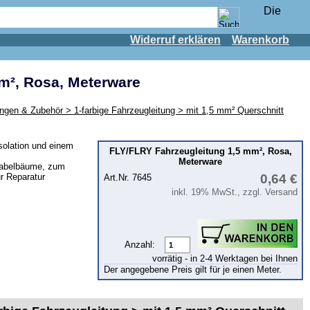
Widerruf erklären
Warenkorb
m², Rosa, Meterware
ngen & Zubehör > 1-farbige Fahrzeugleitung > mit 1,5 mm² Querschnitt
solation und einem
FLY/FLRY Fahrzeugleitung 1,5 mm², Rosa,
Meterware
Kabelbäume, zum
r Reparatur
0,64 €
Art.Nr. 7645
inkl. 19% MwSt., zzgl. Versand
Anzahl:
vorrätig - in 2-4 Werktagen bei Ihnen
Der angegebene Preis gilt für je einen Meter.