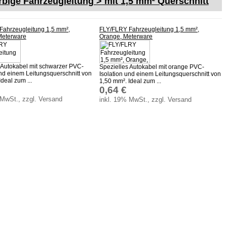
bige Fahrzeugleitung > mit 1,5 mm² Querschnitt
Fahrzeugleitung 1,5 mm²,
FLY/FLRY Fahrzeugleitung 1,5 mm²,
Meterware
Orange, Meterware
 Autokabel mit schwarzer PVC-
Spezielles Autokabel mit orange PVC-
und einem Leitungsquerschnitt von
Isolation und einem Leitungsquerschnitt von
deal zum ...
1,50 mm². Ideal zum ...
0,64 €
 MwSt., zzgl. Versand
inkl. 19% MwSt., zzgl. Versand