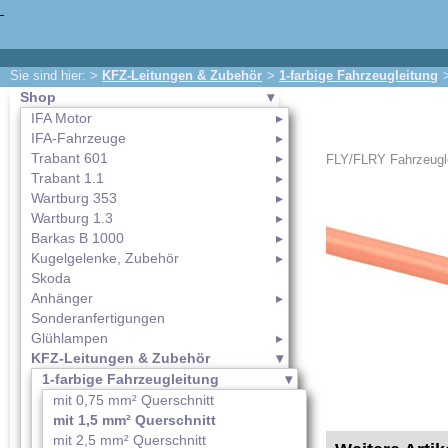
Sie sind hier: >
KFZ-Leitungen & Zubehör
>
1-farbige Fahrzeugleitung
Shop
IFA Motor
IFA-Fahrzeuge
Trabant 601
FLY/FLRY Fahrzeugle
Trabant 1.1
Wartburg 353
Wartburg 1.3
Barkas B 1000
Kugelgelenke, Zubehör
Skoda
Anhänger
Sonderanfertigungen
Glühlampen
KFZ-Leitungen & Zubehör
1-farbige Fahrzeugleitung
mit 0,75 mm² Querschnitt
mit 1,5 mm² Querschnitt
mit 2,5 mm² Querschnitt