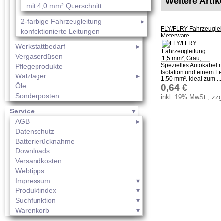
Weitere Arti
mit 4,0 mm² Querschnitt
2-farbige Fahrzeugleitung
FLY/FLRY Fahrzeuglei
konfektionierte Leitungen
Meterware
Werkstattbedarf
Vergaserdüsen
Spezielles Autokabel 
Pflegeprodukte
Isolation und einem L
Wälzlager
1,50 mm². Ideal zum ...
Öle
0,64 €
Sonderposten
inkl. 19% MwSt., zzg
Service
AGB
Datenschutz
Batterierücknahme
Downloads
Versandkosten
Webtipps
Impressum
Produktindex
Suchfunktion
Warenkorb