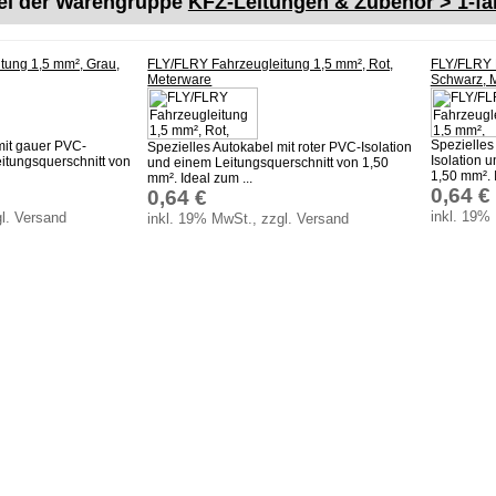
kel der Warengruppe
KFZ-Leitungen & Zubehör > 1-far
tung 1,5 mm², Grau,
FLY/FLRY Fahrzeugleitung 1,5 mm², Rot,
FLY/FLRY 
Meterware
Schwarz, 
Spezielles
mit gauer PVC-
Spezielles Autokabel mit roter PVC-Isolation
Isolation 
eitungsquerschnitt von
und einem Leitungsquerschnitt von 1,50
1,50 mm². I
mm². Ideal zum ...
0,64 €
0,64 €
inkl. 19%
l. Versand
inkl. 19% MwSt., zzgl. Versand