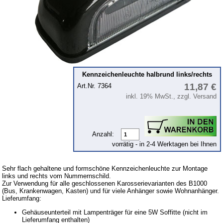
Motor
Kolben
Kupplung
Zündung
Kühlsystem
Kennzeichenleuchte halbrund links/rechts
Vergaser & Ansaug-System
11,87 €
Art.Nr. 7364
inkl. 19% MwSt., zzgl. Versand
Getriebe
Kraftstoffsystem
Vorderachse
Anzahl:
vorrätig - in 2-4 Werktagen bei Ihnen
Hinterachse
Glasscheiben & Gummiprofile
Sehr flach gehaltene und formschöne Kennzeichenleuchte zur Montage
links und rechts vom Nummernschild.
Karosserie
Zur Verwendung für alle geschlossenen Karosserievarianten des B1000
(Bus, Krankenwagen, Kasten) und für viele Anhänger sowie Wohnanhänger.
Zubehör
Lieferumfang:
Gehäuseunterteil mit Lampenträger für eine 5W Soffitte (nicht im
Kugelgelenke, Zubehör
Lieferumfang enthalten)