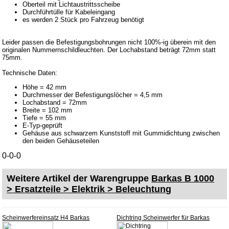
Oberteil mit Lichtaustrittsscheibe
Skoda
Durchführtülle für Kabeleingang
es werden 2 Stück pro Fahrzeug benötigt
Anhänger
Sonderanfertigungen
Leider passen die Befestigungsbohrungen nicht 100%-ig überein mit den
originalen Nummernschildleuchten. Der Lochabstand beträgt 72mm statt
Glühlampen
75mm.
KFZ-Leitungen & Zubehör
Technische Daten:
Werkstattbedarf
Höhe = 42 mm
Durchmesser der Befestigungslöcher = 4,5 mm
Vergaserdüsen
Lochabstand = 72mm
Breite = 102 mm
Pflegeprodukte
Tiefe = 55 mm
E-Typ-geprüft
Wälzlager
Gehäuse aus schwarzem Kunststoff mit Gummidichtung zwischen
den beiden Gehäuseteilen
Öle
0-0-0
Sonderposten
Weitere Artikel der Warengruppe
Barkas B 1000
Service
> Ersatzteile > Elektrik > Beleuchtung
AGB
Datenschutz
Scheinwerfereinsatz H4 Barkas
Dichtring Scheinwerfer für Barkas