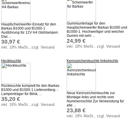
Batterierücknahme
Downloads
Versandkosten
Gummiunterlage für den
Hauptscheinwerfer-Einsatz für den
Webtipps
Hauptscheinwerfer Barkas B1000 und
Barkas B1000 und B1000-1
B1000-1. Hochwertiger und weicher
Ausführung für 12V H4 Glühlampen.
Gummi mit sehr ...
Impressum
Das ...
24,99 €
30,97 €
Produktindex
inkl. 19% MwSt., zzgl. Versand
inkl. 19% MwSt., zzgl. Versand
Suchfunktion
Heckleuchte
Kennzeichenleuchte links/rechts
Warenkorb
Rückleuchte komplett für den Barkas
B1000 und B1000-1 Lieferumfang: -
Neue Kennzeichenleuchte zur
Lampenträger für Blink, ...
Montage links und rechts vom
35,20 €
Nummernschild Zur Verwendung für
inkl. 19% MwSt., zzgl. Versand
alle ...
23,88 €
inkl. 19% MwSt., zzgl. Versand