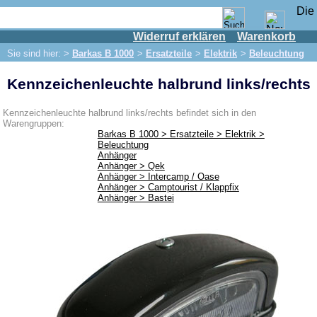
Widerruf erklären
Warenkorb
Shop
Sie sind hier: >
Barkas B 1000
>
Ersatzteile
>
Elektrik
>
Beleuchtung
IFA Motor
Kennzeichenleuchte halbrund links/rechts
IFA-Fahrzeuge
Trabant 601
Kennzeichenleuchte halbrund links/rechts befindet sich in den
Warengruppen:
Trabant 1.1
Barkas B 1000 > Ersatzteile > Elektrik >
Beleuchtung
Wartburg 353
Anhänger
Anhänger > Qek
Wartburg 1.3
Anhänger > Intercamp / Oase
Anhänger > Camptourist / Klappfix
Barkas B 1000
Anhänger > Bastei
Ersatzteile
Auspuff
Bremsen
Elektrik
Beleuchtung