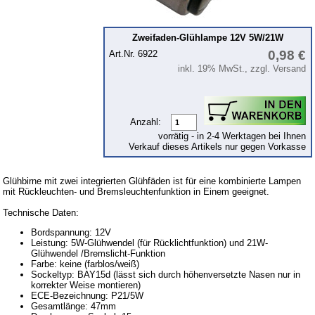
12 Volt
Standlichtlampe
Zweifaden-Glühlampe 12V 5W/21W
6 Volt
0,98 €
Art.Nr. 6922
inkl. 19% MwSt., zzgl. Versand
24 Volt
KFZ-Leitungen & Zubehör
Werkstattbedarf
Anzahl:
vorrätig - in 2-4 Werktagen bei Ihnen
Vergaserdüsen
Verkauf dieses Artikels nur gegen Vorkasse
Pflegeprodukte
Glühbirne mit zwei integrierten Glühfäden ist für eine kombinierte Lampen
Wälzlager
mit Rückleuchten- und Bremsleuchtenfunktion in Einem geeignet.
Öle
Technische Daten:
Sonderposten
Bordspannung: 12V
Leistung: 5W-Glühwendel (für Rücklichtfunktion) und 21W-
Glühwendel /Bremslicht-Funktion
Service
Farbe: keine (farblos/weiß)
Sockeltyp: BAY15d (lässt sich durch höhenversetzte Nasen nur in
AGB
korrekter Weise montieren)
ECE-Bezeichnung: P21/5W
Datenschutz
Gesamtlänge: 47mm