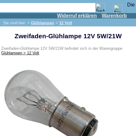
Widerruf erklären
Warenkorb
Shop
Sie sind hier: >
Glühlampen
>
12 Volt
IFA Motor
Zweifaden-Glühlampe 12V 5W/21W
IFA-Fahrzeuge
Trabant 601
Zweifaden-Glühlampe 12V 5W/21W befindet sich in der Warengruppe
Glühlampen > 12 Volt
Trabant 1.1
Wartburg 353
Wartburg 1.3
Barkas B 1000
Kugelgelenke, Zubehör
Skoda
Anhänger
Sonderanfertigungen
Glühlampen