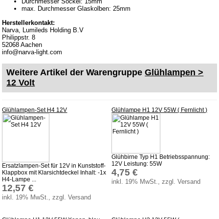
Durchmesser Sockel: 15mm
Batterierücknahme
max. Durchmesser Glaskolben: 25mm
Downloads
Herstellerkontakt:
Narva, Lumileds Holding B.V
Versandkosten
Philippstr. 8
52068 Aachen
Webtipps
info@narva-light.com
Impressum
Weitere Artikel der Warengruppe
Glühlampen >
Produktindex
12 Volt
Suchfunktion
Warenkorb
Glühlampen-Set H4 12V
Glühlampe H1 12V 55W ( Fernlicht )
Glühbirne Typ H1 Betriebsspannung:
12V Leistung: 55W
Ersatzlampen-Set für 12V in Kunststoff-
4,75 €
Klappbox mit Klarsichtdeckel Inhalt: -1x
H4-Lampe ...
inkl. 19% MwSt., zzgl. Versand
12,57 €
inkl. 19% MwSt., zzgl. Versand