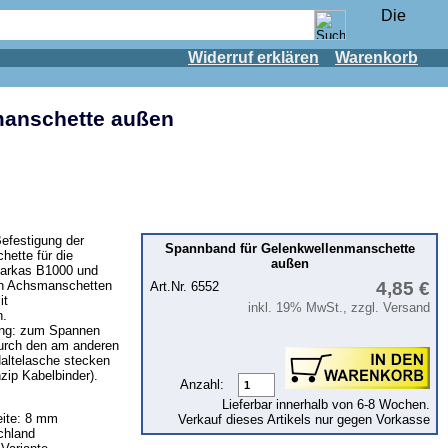
Widerruf erklären
Warenkorb
manschette außen
efestigung der
Spannband für Gelenkwellenmanschette
ette für die
außen
Barkas B1000 und
en Achsmanschetten
4,85 €
Art.Nr. 6552
it
inkl. 19% MwSt., zzgl. Versand
n.
ng: zum Spannen
urch den am anderen
Haltelasche stecken
nzip Kabelbinder).
Anzahl:
Lieferbar innerhalb von 6-8 Wochen.
eite: 8 mm
Verkauf dieses Artikels nur gegen Vorkasse
schland