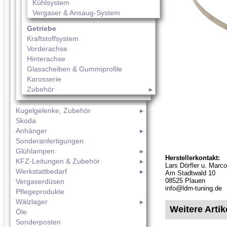
Kühlsystem
Vergaser & Ansaug-System
Getriebe
Kraftstoffsystem
Vorderachse
Hinterachse
Glasscheiben & Gummiprofile
Karosserie
Zubehör
Kugelgelenke, Zubehör
Skoda
Anhänger
Sonderanfertigungen
Glühlampen
Herstellerkontakt:
KFZ-Leitungen & Zubehör
Lars Dörfler u. Mar
Werkstattbedarf
Am Stadtwald 10
08525 Plauen
Vergaserdüsen
info@ldm-tuning.de
Pflegeprodukte
Wälzlager
Weitere Arti
Öle
Sonderposten