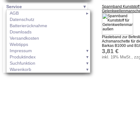
Service
Spannband Kunststoff 
Gelenkwellenmansche
AGB
Datenschutz
Batterierücknahme
Downloads
Plasteband zur Befest
Versandkosten
Achsmanschette für d
Webtipps
Barkas B1000 und B10
3,81 €
Impressum
Produktindex
inkl. 19% MwSt., zzg
Suchfunktion
Warenkorb