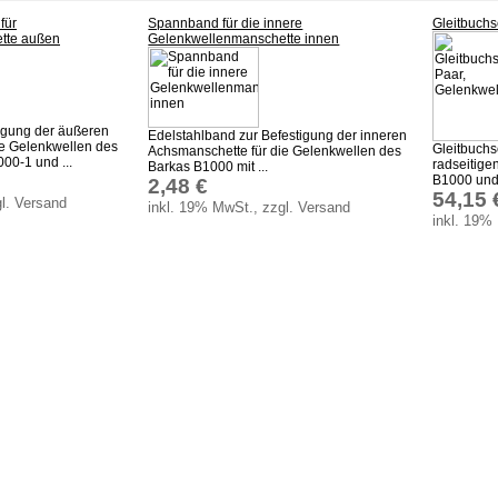
für
Spannband für die innere
Gleitbuchs
tte außen
Gelenkwellenmanschette innen
igung der äußeren
Edelstahlband zur Befestigung der inneren
ie Gelenkwellen des
Gleitbuchs
Achsmanschette für die Gelenkwellen des
00-1 und ...
radseitig
Barkas B1000 mit ...
B1000 und 
2,48 €
54,15 
l. Versand
inkl. 19% MwSt., zzgl. Versand
inkl. 19%