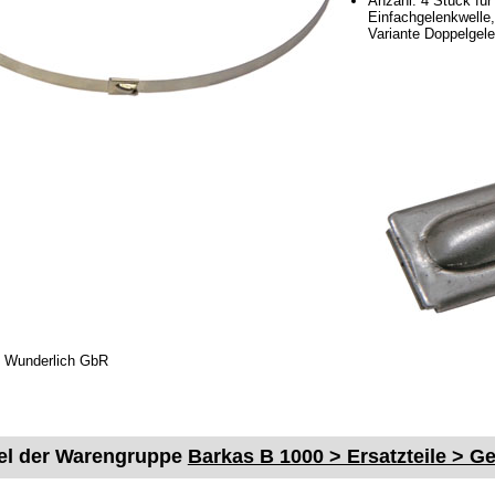
Anzahl: 4 Stück für
Einfachgelenkwelle,
Variante Doppelgel
co Wunderlich GbR
kel der Warengruppe
Barkas B 1000 > Ersatzteile > Ge