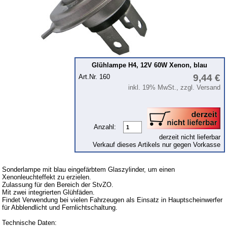
12 Volt
Standlichtlampe
6 Volt
24 Volt
Glühlampe H4, 12V 60W Xenon, blau
KFZ-Leitungen & Zubehör
9,44 €
Art.Nr. 160
Werkstattbedarf
inkl. 19% MwSt., zzgl. Versand
Vergaserdüsen
Pflegeprodukte
Anzahl:
Wälzlager
derzeit nicht lieferbar
Verkauf dieses Artikels nur gegen Vorkasse
Öle
Sonderposten
Sonderlampe mit blau eingefärbtem Glaszylinder, um einen
Xenonleuchteffekt zu erzielen.
Service
Zulassung für den Bereich der StvZO.
Mit zwei integrierten Glühfäden.
AGB
Findet Verwendung bei vielen Fahrzeugen als Einsatz in Hauptscheinwerfer
für Abblendlicht und Fernlichtschaltung.
Datenschutz
Technische Daten: