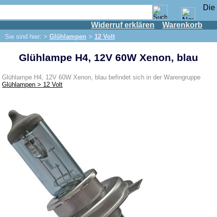
Widerruf erklären
Warenkorb
Shop
Sie sind hier: >
Glühlampen
>
12 Volt
IFA Motor
Glühlampe H4, 12V 60W Xenon, blau
IFA-Fahrzeuge
Trabant 601
Glühlampe H4, 12V 60W Xenon, blau befindet sich in der Warengruppe
Glühlampen > 12 Volt
Trabant 1.1
Wartburg 353
Wartburg 1.3
Barkas B 1000
Kugelgelenke, Zubehör
Skoda
Anhänger
Sonderanfertigungen
Glühlampen