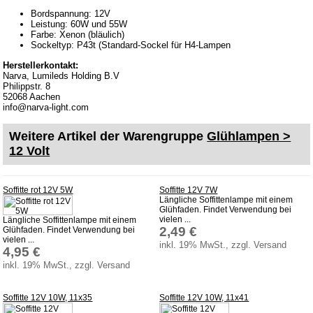
Batterierücknahme
Bordspannung: 12V
Leistung: 60W und 55W
Downloads
Farbe: Xenon (bläulich)
Sockeltyp: P43t (Standard-Sockel für H4-Lampen
Versandkosten
Herstellerkontakt:
Webtipps
Narva, Lumileds Holding B.V
Philippstr. 8
Impressum
52068 Aachen
info@narva-light.com
Produktindex
Suchfunktion
Weitere Artikel der Warengruppe
Glühlampen >
12 Volt
Warenkorb
Soffitte rot 12V 5W
Soffitte 12V 7W
Längliche Soffittenlampe mit einem
Glühfaden. Findet Verwendung bei
vielen ...
Längliche Soffittenlampe mit einem
2,49 €
Glühfaden. Findet Verwendung bei
vielen ...
inkl. 19% MwSt., zzgl. Versand
4,95 €
inkl. 19% MwSt., zzgl. Versand
Soffitte 12V 10W, 11x35
Soffitte 12V 10W, 11x41